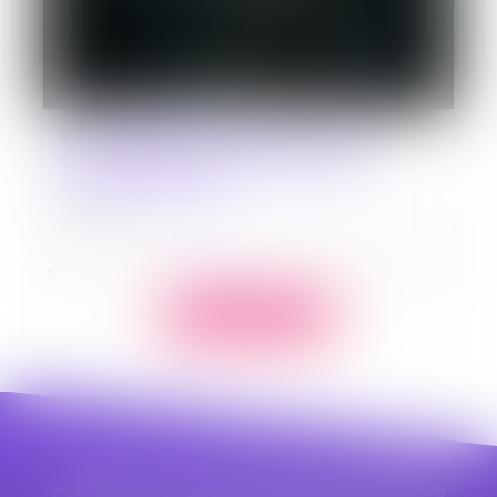
Fraude à MaPrimeRénov' : sept
condamnés pour escroquerie en
bande organisée
17/06/2026
<<
<
1
2
3
4
5
6
7
...
>
>>
Voir toutes les actus
CABINET APPE AVOCAT BEZIERS