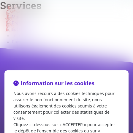
Services
Mail
Prendre RDV
Localiser
Téléphone
Paiement en ligne
CABINET APPE AVOCAT BEZIERS
Information sur les cookies
23 avenue Auguste Albertini
34500 BEZIERS
Nous avons recours à des cookies techniques pour
Tél :
04 99 43 69 49
assurer le bon fonctionnement du site, nous
utilisons également des cookies soumis à votre
consentement pour collecter des statistiques de
Nous localiser
Nous contacter
visite.
Cliquez ci-dessous sur « ACCEPTER » pour accepter
le dépôt de l'ensemble des cookies ou sur «