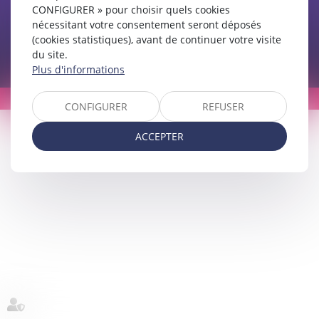
CONFIGURER » pour choisir quels cookies
nécessitant votre consentement seront déposés
(cookies statistiques), avant de continuer votre visite
du site.
Plan du site
Mentions légales
Politique de confidentialité
Politique de cookies
Plus d'informations
Septeo Digital & Services © 2022
CONFIGURER
REFUSER
ACCEPTER