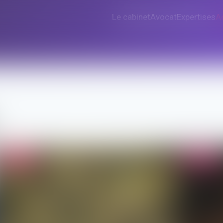
Le cabinet
Avocat
Expertises
A
Droit public
Droit pénal