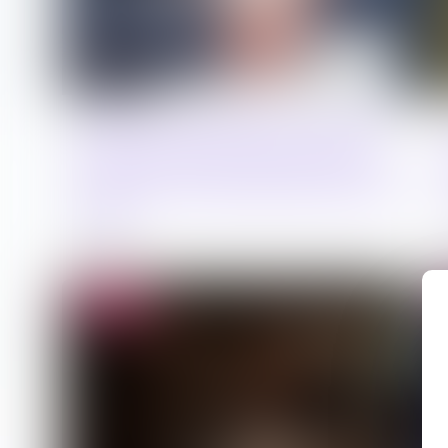
Peine correctionnelle : les juges
doivent motiver la sanction et
respecter les limites prévues par
la loi
05/08/2026
Droit pénal