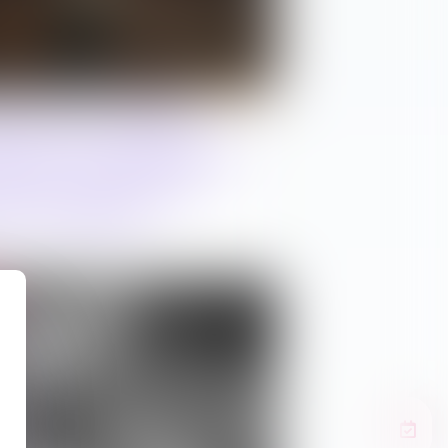
s de forêt : Matthieu
épose une proposition de
 durcir les sanctions
les incendiaires