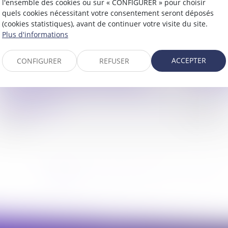
l'ensemble des cookies ou sur « CONFIGURER » pour choisir
quels cookies nécessitant votre consentement seront déposés
(cookies statistiques), avant de continuer votre visite du site.
Plus d'informations
Domanialité publique : le juge
ACCEPTER
CONFIGURER
REFUSER
Projet d
judiciaire doit saisir le juge
des enf
administratif avant de décliner sa
compétence
27/07/2026
30/07/2026
...
<<
<
1
2
3
4
5
6
7
>
>>