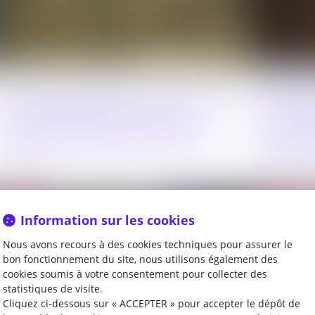
Incendie
Refus d'autorisation d'urbanisme :
Bloch d
une présomption d'urgence
loi pour
s'applique désormais en référé
contre 
03/08/2026
03/08/2026
Droit public
Droit pénal
Information sur les cookies
Nous avons recours à des cookies techniques pour assurer le
bon fonctionnement du site, nous utilisons également des
cookies soumis à votre consentement pour collecter des
statistiques de visite.
Cliquez ci-dessous sur « ACCEPTER » pour accepter le dépôt de