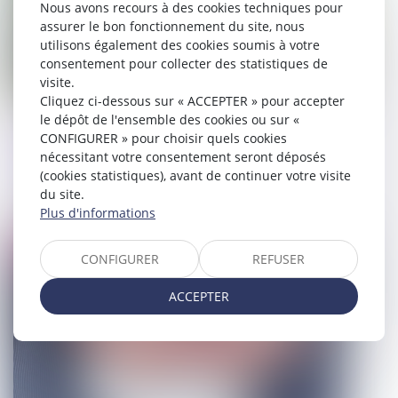
Nous avons recours à des cookies techniques pour
assurer le bon fonctionnement du site, nous
utilisons également des cookies soumis à votre
consentement pour collecter des statistiques de
visite.
Cliquez ci-dessous sur « ACCEPTER » pour accepter
le dépôt de l'ensemble des cookies ou sur «
Zéro artificialisation des sols ou
CONFIGURER » pour choisir quels cookies
équipements collectifs : le dilemme
nécessitant votre consentement seront déposés
des élus locaux
(cookies statistiques), avant de continuer votre visite
du site.
01/02/2024
Plus d'informations
Droit pénal
CONFIGURER
REFUSER
ACCEPTER