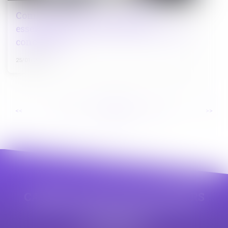
Commande publique : données
essentielles des marchés publics et des
concessions
25/01/2024
...
...
<<
<
45
46
47
48
49
50
51
>
>>
CABINET APPE AVOCAT BEZIERS
23 avenue Auguste Albertini
34500 BEZIERS