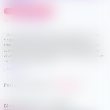
01/02/2024
Droit public
/
Droit de l'urbanisme
Source :
www.vie-publique.fr
Les collectivités locales doivent consommer de moins en moins
d’espaces végétalisés pour tendre vers l’objectif d’une
artificialisation nette nulle en 2050. Ces espaces améliorent la
qualité de vie de leurs habitants. Mais celle-ci dépend aussi du
développement économique, qui a souvent conduit à artificialiser
les sols, ces 30 dernières années...
LIRE LA SUITE
Nos dernières actualités