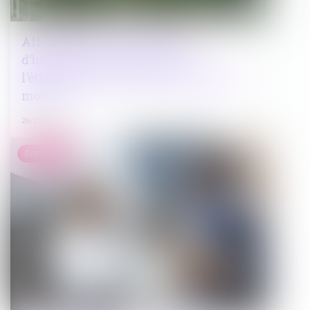
Affectation d’un bien à usage
d’habitation : précisions sur
l’établissement de la preuve par tout
moyen
26/01/2024
Droit public