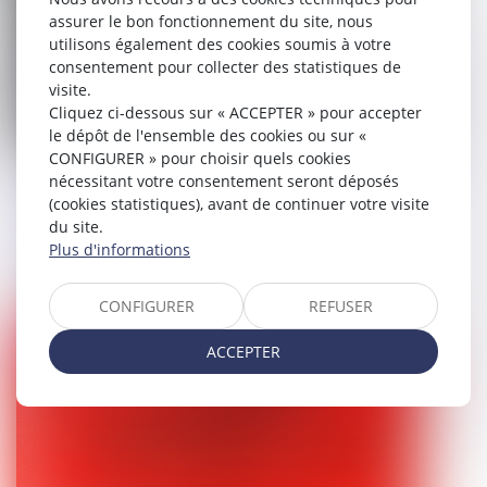
assurer le bon fonctionnement du site, nous
utilisons également des cookies soumis à votre
consentement pour collecter des statistiques de
visite.
Cliquez ci-dessous sur « ACCEPTER » pour accepter
le dépôt de l'ensemble des cookies ou sur «
CONFIGURER » pour choisir quels cookies
nécessitant votre consentement seront déposés
Vers l’imprescriptibilité des crimes
(cookies statistiques), avant de continuer votre visite
sexuels sur mineurs ? La position
du site.
radicale du Parlement européen
Plus d'informations
21/07/2025
CONFIGURER
REFUSER
Droit pénal
ACCEPTER