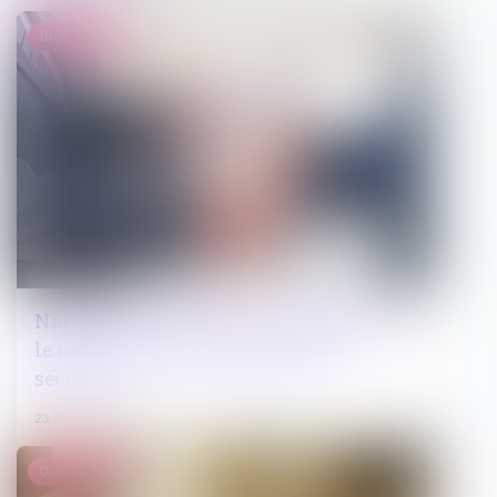
Droit pénal
Narcotrafic : publication du décret sur
le régime des quartiers de haute
sécurité
23/07/2025
Droit public