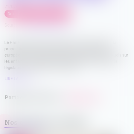
21/07/2025
Droit pénal
/
Droit pénal des mineurs
Source :
www.leclubdesjuristes.com
Le Parlement européen a adopté le 17 juin sa position sur la
proposition de directive visant à aider les pays de l’Union
européenne à lutter plus efficacement contre les abus sexuels sur
les enfants. La proposition vise essentiellement à adapter la
législation en vigueur à l’ère numérique...
LIRE LA SUITE
Nos dernières actualités