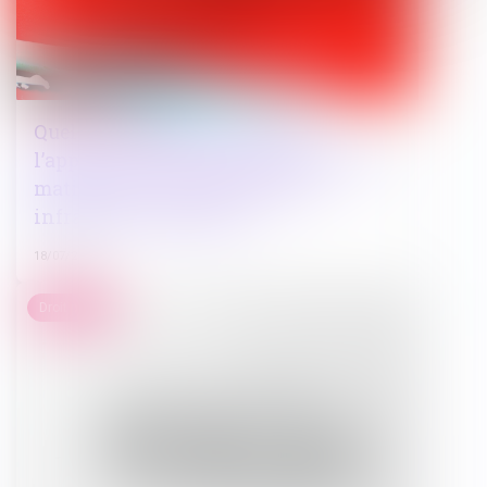
Quelle compétence du juge de
l’application des peines spécialisé en
matière de terrorisme pour les
infractions connexes ?
18/07/2025
Droit public