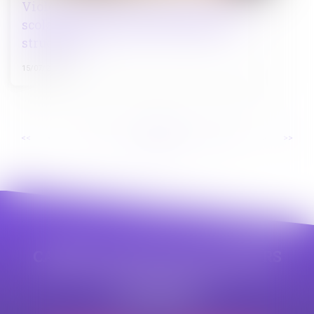
Violences faites aux enfants en milieu
scolaire : des dysfonctionnements
structurels
15/07/2025
...
...
<<
<
9
10
11
12
13
14
15
>
>>
CABINET APPE AVOCAT BEZIERS
23 avenue Auguste Albertini
34500 BEZIERS
Tél :
04 99 43 69 49