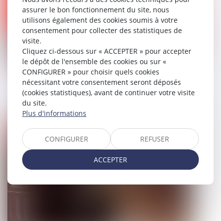
assurer le bon fonctionnement du site, nous
utilisons également des cookies soumis à votre
consentement pour collecter des statistiques de
visite.
Cliquez ci-dessous sur « ACCEPTER » pour accepter
le dépôt de l'ensemble des cookies ou sur «
CONFIGURER » pour choisir quels cookies
QPC : destruction des échantillons de
nécessitant votre consentement seront déposés
produits stupéfiants
(cookies statistiques), avant de continuer votre visite
du site.
24/11/2023
Plus d'informations
Droit pénal
CONFIGURER
REFUSER
ACCEPTER