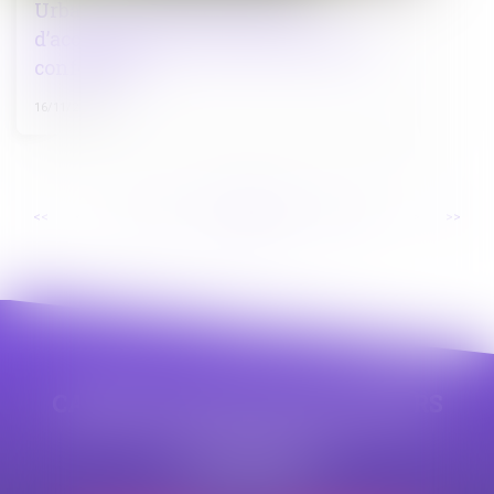
Urbanisme : fonds territorial
d’accessibilité et travaux de mise en
conformité
16/11/2023
...
...
<<
<
49
50
51
52
53
54
55
>
>>
CABINET APPE AVOCAT BEZIERS
23 avenue Auguste Albertini
34500 BEZIERS
Tél :
04 99 43 69 49