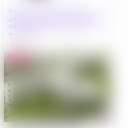
Nouveaux formulaires d’avis de
publicité des contrats de la commande
publique (eForms) à compter du 25
octobre 2023
16/11/2023
Droit public