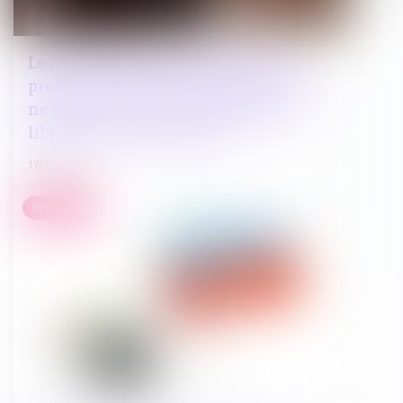
Le juge qui refuse d’homologuer la
proposition dans le cadre d’une CRPC
ne peut intervenir comme juge des
libertés et de la détention
17/11/2023
Droit public