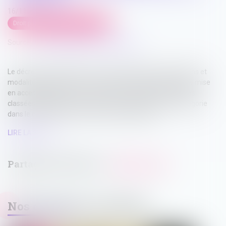
16/11/2023
Droit public
/
Droit de l'urbanisme
Source :
www.maisondescommunes85.fr
Le décret n° 2023-993 du 27 octobre 2023 fixe les conditions et
modalités de calcul et de versement de l'aide financière de mise
en accessibilité des micro, petites et moyennes entreprises
classées établissements recevant du public de 5ème catégorie
dans le cadre du fonds territorial d'accessibilité...
LIRE LA SUITE
Nos dernières actualités