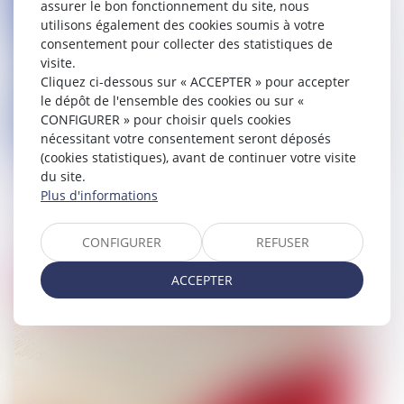
assurer le bon fonctionnement du site, nous
utilisons également des cookies soumis à votre
consentement pour collecter des statistiques de
visite.
Cliquez ci-dessous sur « ACCEPTER » pour accepter
le dépôt de l'ensemble des cookies ou sur «
CONFIGURER » pour choisir quels cookies
nécessitant votre consentement seront déposés
(cookies statistiques), avant de continuer votre visite
du site.
Infractions d’urbanisme. Vente du
Plus d'informations
bien et partage de responsabilités
CONFIGURER
REFUSER
11/11/2022
ACCEPTER
Droit pénal