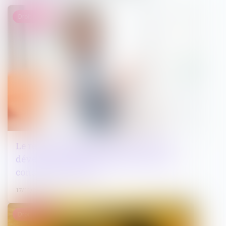
Droit pénal
Le refus de communiquer le code de
déverrouillage d'un smartphone peut
constituer un délit !
17/11/2022
Droit public