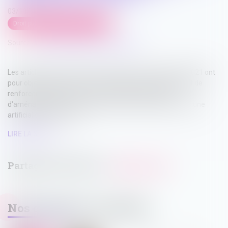
03/11/2022
Droit public
/
Droit de l'urbanisme
Source :
www.maisondescommunes85.fr
Les articles 215 et 216 de la loi n° 2021-1104 du 22 août 2021 ont
pour objectif de lutter contre le dérèglement climatique et de
renforcer la résilience face à ses effets en matière
d'aménagement commercial pour les projets engendrant une
artificialisation des sols...
LIRE LA SUITE
Nos dernières actualités