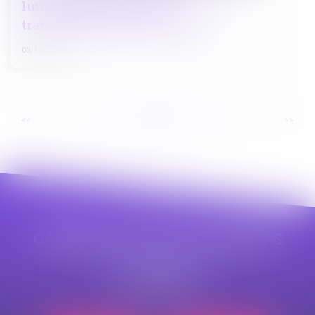
lutte contre la corruption
transnationale est en net recul
03/11/2022
...
...
<<
<
73
74
75
76
77
78
79
>
>>
CABINET APPE AVOCAT BEZIERS
23 avenue Auguste Albertini
34500 BEZIERS
Tél :
04 99 43 69 49