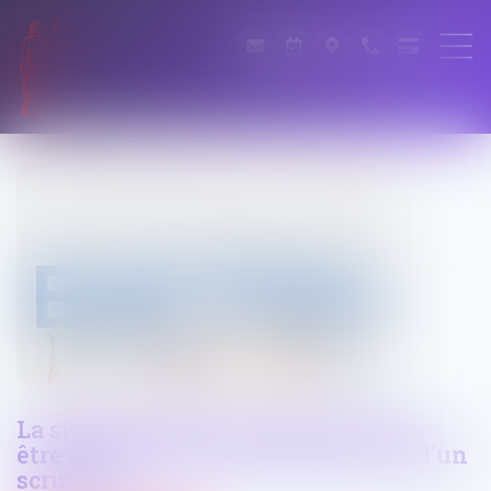
La signature d’un électeur doit-elle
être identique pour les deux tours d’un
scrutin ?