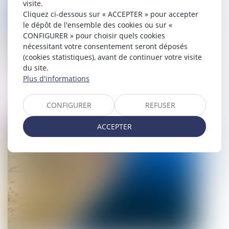
visite.
Cliquez ci-dessous sur « ACCEPTER » pour accepter
le dépôt de l'ensemble des cookies ou sur «
CONFIGURER » pour choisir quels cookies
nécessitant votre consentement seront déposés
(cookies statistiques), avant de continuer votre visite
du site.
Plus d'informations
Point sur les élections législatives
15/06/2022
CONFIGURER
REFUSER
Droit public
ACCEPTER