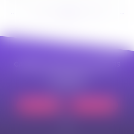
...
<<
<
82
83
84
85
86
87
88
>
>>
CABINET APPE AVOCAT BEZIERS
23 avenue Auguste Albertini
34500 BEZIERS
Tél :
04 99 43 69 49
Nous localiser
Nous contacter