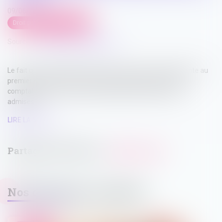
09/06/2022
Droit public
/
Droit électoral
Source :
www.editions-legislatives.fr
Le fait qu’une signature devant un même nom soit différente au
premier et au second tour conduit normalement à ne pas
comptabiliser le vote, toutefois quelques exceptions sont
admises.
LIRE LA SUITE
Nos dernières actualités