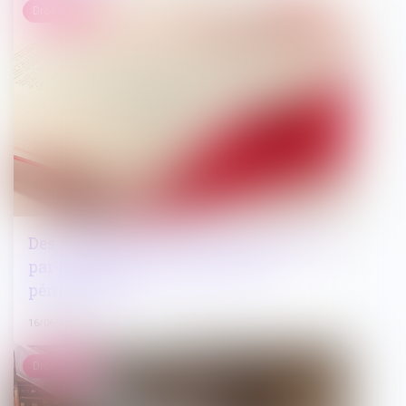
Droit pénal
Des modifications rendues nécessaires
par l'entrée en vigueur du code
pénitentiaire
16/06/2022
Droit public