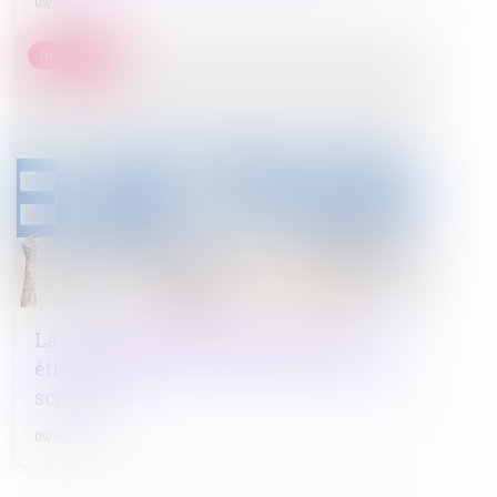
09/06/2022
Droit public
La signature d’un électeur doit-elle
être identique pour les deux tours d’un
scrutin ?
09/06/2022