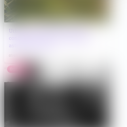
Urbanisme : la Cour de cassation
confirme la rigueur du régime des
astreintes pénales
07/07/2025
Droit pénal