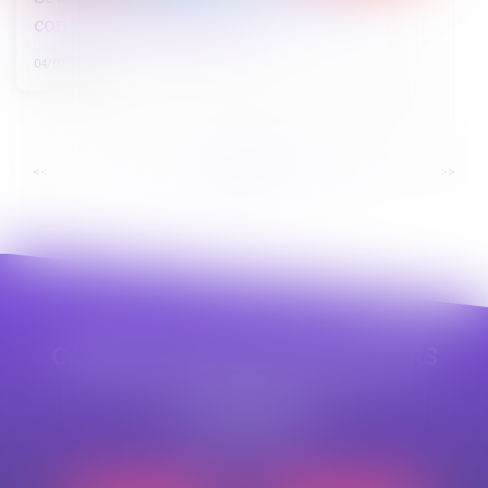
constituer partie civile !
04/07/2025
...
...
<<
<
10
11
12
13
14
15
16
>
>>
CABINET APPE AVOCAT BEZIERS
23 avenue Auguste Albertini
34500 BEZIERS
Tél :
04 99 43 69 49