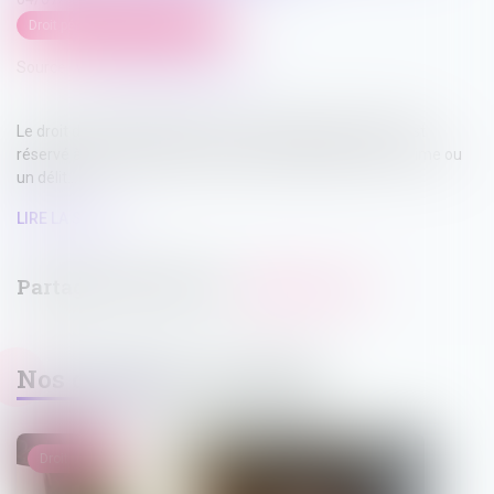
Droit pénal
/
Procédure pénale
Source :
www.lemag-juridique.com
Le droit de porter plainte et de se constituer partie civile est
réservé à la seule personne qui se prétend lésée par un crime ou
un délit...
LIRE LA SUITE
Nos dernières actualités
Droit pénal