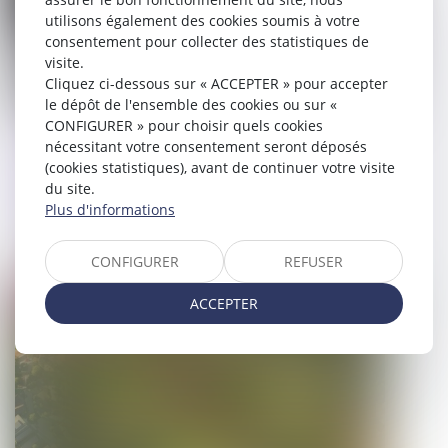
utilisons également des cookies soumis à votre
consentement pour collecter des statistiques de
visite.
Cliquez ci-dessous sur « ACCEPTER » pour accepter
le dépôt de l'ensemble des cookies ou sur «
CONFIGURER » pour choisir quels cookies
Même en présence d’un marché public,
nécessitant votre consentement seront déposés
l’action en concurrence déloyale entre
(cookies statistiques), avant de continuer votre visite
personnes de droit privé relève de la
du site.
Plus d'informations
compétence du juge judiciaire !
10/07/2025
CONFIGURER
REFUSER
Droit public
ACCEPTER