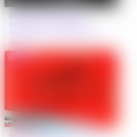
Principe « non bis in idem » :
précisions sur les conditions
d’application du cumul des peines
07/07/2025
Droit pénal
Seule la victime peut valablement se