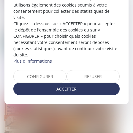
utilisons également des cookies soumis à votre
consentement pour collecter des statistiques de
visite.
Cliquez ci-dessous sur « ACCEPTER » pour accepter
le dépôt de l'ensemble des cookies ou sur «
CONFIGURER » pour choisir quels cookies
nécessitant votre consentement seront déposés
(cookies statistiques), avant de continuer votre visite
du site.
Plus d'informations
Sanction disciplinaire du
fonctionnaire et prise en compte de
CONFIGURER
REFUSER
l’altération de sa santé mentale
ACCEPTER
08/03/2023
Droit public