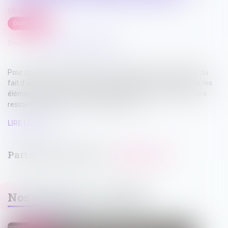
08/03/2023
Droit public
Source :
www.lemag-juridique.com
Pour apprécier l’éventuelle irresponsabilité du fonctionnaire du
fait d’une faute commise et sanctionnée par une révocation, les
éléments du dossier soumis à l’analyse des juges doivent faire
ressortir l’existence de troubles mentaux...
LIRE LA SUITE
Nos dernières actualités