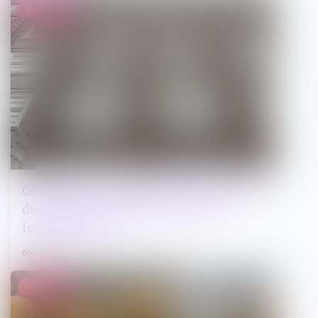
Droit public
Construction : conditions d'exemption
des obligations de production de
logement social
09/03/2023
Droit pénal