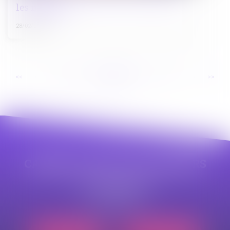
les mineurs
28/02/2023
...
...
<<
<
66
67
68
69
70
71
72
>
>>
CABINET APPE AVOCAT BEZIERS
23 avenue Auguste Albertini
34500 BEZIERS
Tél :
04 99 43 69 49