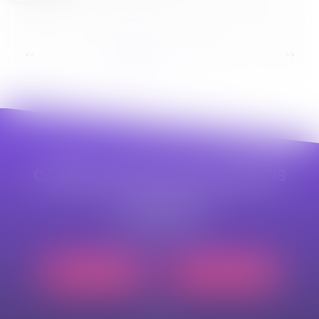
...
<<
<
1
2
3
4
5
6
7
>
>>
CABINET APPE AVOCAT BEZIERS
23 avenue Auguste Albertini
34500 BEZIERS
Tél :
04 99 43 69 49
Nous localiser
Nous contacter