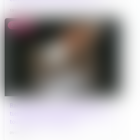
13/07/2026
Droit public
Radiation des listes électorales : le
tiers électeur doit prouver l'absence de
toute attache communale
09/07/2026