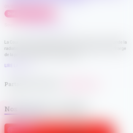
09/07/2026
Droit public
/
Droit électoral
Source :
www.lemag-juridique.com
La Cour de cassation rappelle que le tiers électeur qui demande la
radiation d'un électeur des listes électorales supporte une charge
de la preuve particulièrement exigeante...
LIRE LA SUITE
Nos dernières actualités
Droit pénal