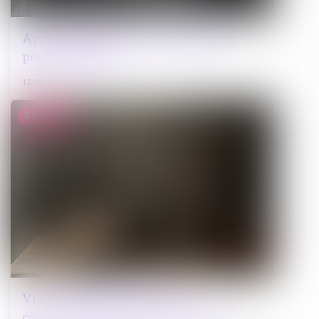
Après la détention : quels parcours
pour les jeunes ?
13/07/2026
Droit pénal
Viol : la nouvelle loi sur le
consentement n'est pas rétroactive