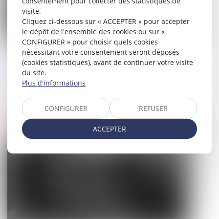
consentement pour collecter des statistiques de
visite.
Cliquez ci-dessous sur « ACCEPTER » pour accepter
le dépôt de l'ensemble des cookies ou sur «
CONFIGURER » pour choisir quels cookies
nécessitant votre consentement seront déposés
Construction irrégulière : un permis
(cookies statistiques), avant de continuer votre visite
tacite peut faire obstacle à la remise en
du site.
état
Plus d'informations
13/07/2026
CONFIGURER
REFUSER
Droit pénal
ACCEPTER