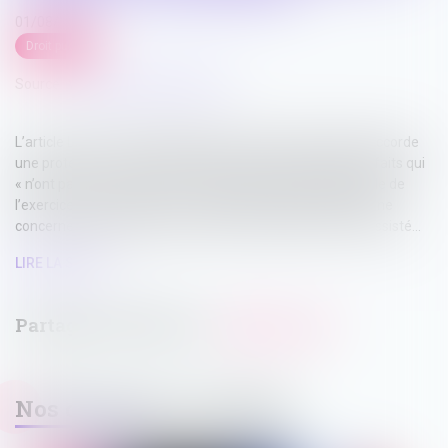
01/08/2024
Droit public
Source :
www.lemag-juridique.com
L’article L 134-4 du Code général de la fonction publique accorde
une protection fonctionnelle des agents publics pour des faits qui
« n’ont pas le caractère d’une faute personnelle détachable de
l’exercice de ses fonctions ». Cependant, cette protection ne
concerne que les agents entendus en qualité de témoin assisté...
LIRE LA SUITE
Nos dernières actualités