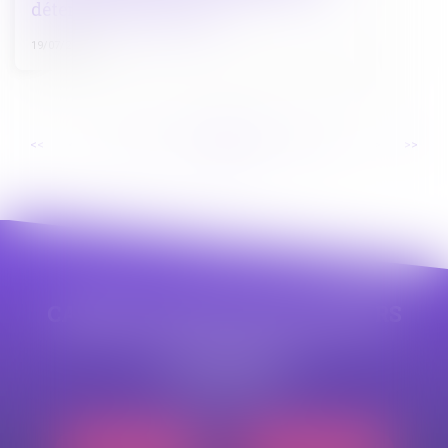
détention provisoire ?
19/07/2024
...
...
<<
<
35
36
37
38
39
40
41
>
>>
CABINET APPE AVOCAT BEZIERS
23 avenue Auguste Albertini
34500 BEZIERS
Tél :
04 99 43 69 49