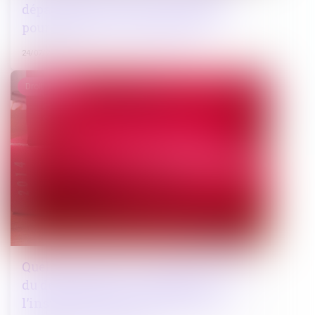
départ du délai accordé à l’appelant
pour déposer ses conclusions ?
24/07/2024
Droit pénal
Quelle sanction en cas de non-respect
du délai imposé à la chambre de
l’instruction pour un placement en