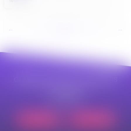
14/06/2024
...
...
<<
<
37
38
39
40
41
42
43
>
>>
CABINET APPE AVOCAT BEZIERS
23 avenue Auguste Albertini
34500 BEZIERS
Tél :
04 99 43 69 49
Nous localiser
Nous contacter