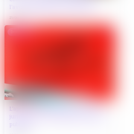
l’avis de réception par l’intéressé
21/06/2024
Droit pénal
L’appel du ministère public saisit la
juridiction de l’intégralité de l’action
publique