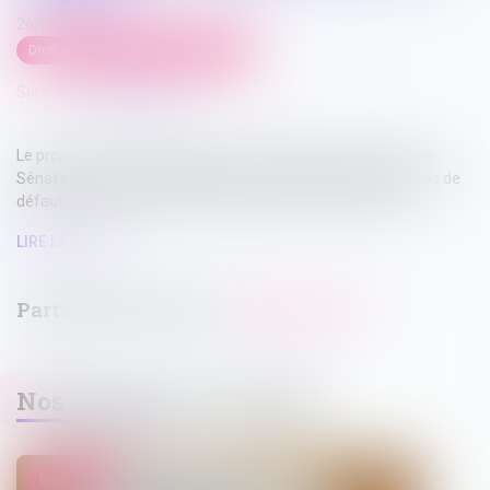
26/06/2024
Droit pénal
/
Droit pénal des affaires
Source :
www.legifiscal.fr
Le projet de loi de simplification, actuellement examiné par le
Sénat prévoit une réduction de sanction des dirigeants en cas de
défaut de déclaration des bénéficiaires effectifs et en cas ...
LIRE LA SUITE
Nos dernières actualités
Droit pénal