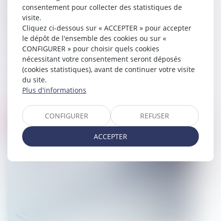
consentement pour collecter des statistiques de
visite.
Cliquez ci-dessous sur « ACCEPTER » pour accepter
le dépôt de l'ensemble des cookies ou sur «
CONFIGURER » pour choisir quels cookies
Comment traiter une inscription sur
nécessitant votre consentement seront déposés
les listes électorales arrivée entre le 24
(cookies statistiques), avant de continuer votre visite
mai et le 9 juin ?
du site.
Plus d'informations
27/06/2024
CONFIGURER
REFUSER
Droit pénal
ACCEPTER