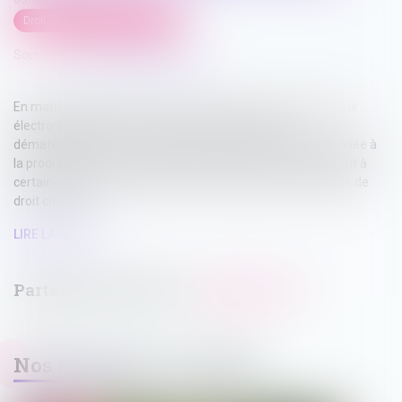
Droit pénal
/
Procédure pénale
Source :
www.lemag-juridique.com
En matière d’amende forfaitaire routière, les procès-verbaux
électroniques obéissent à un régime spécifique de
dématérialisation. Leur valeur probante n’est pas subordonnée à
la production d’une attestation de conformité, contrairement à
certaines pièces relevant de la procédure pénale numérique de
droit commun...
LIRE LA SUITE
Nos dernières actualités