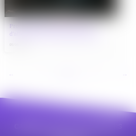
Procès-verbal électronique : pas
d’attestation de conformité exigée
05/06/2026
...
...
<<
<
3
4
5
6
7
8
9
>
>>
CABINET APPE AVOCAT BEZIERS