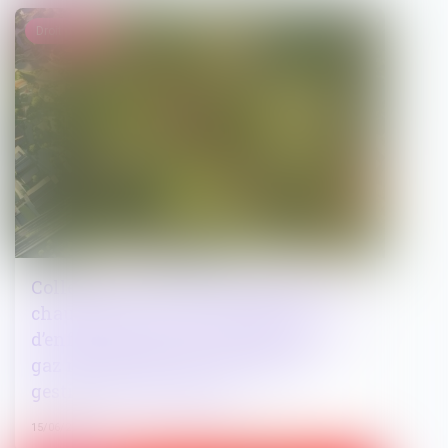
Droit public
Collectivités : le coût de réfection de la
chaussée à la suite d’un chantier
d’enfouissement de canalisations de
gaz naturel peut être réclamé au
gestionnaire du réseau
15/06/2026