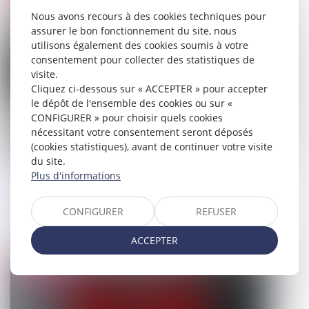
Nous avons recours à des cookies techniques pour
assurer le bon fonctionnement du site, nous
utilisons également des cookies soumis à votre
consentement pour collecter des statistiques de
visite.
Cliquez ci-dessous sur « ACCEPTER » pour accepter
le dépôt de l'ensemble des cookies ou sur «
CONFIGURER » pour choisir quels cookies
nécessitant votre consentement seront déposés
(cookies statistiques), avant de continuer votre visite
du site.
Abandon manifeste d’une parcelle : la
Plus d'informations
procédure d’expropriation simplifiée
validée par le Conseil constitutionnel
CONFIGURER
REFUSER
10/06/2026
ACCEPTER
Droit public