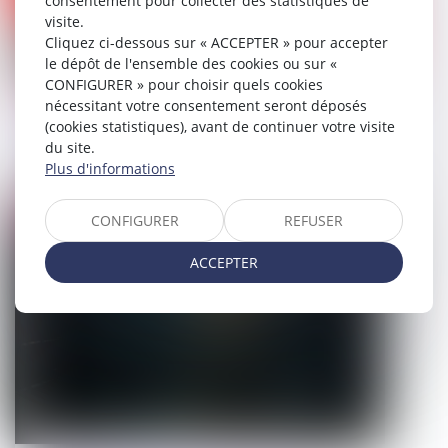
consentement pour collecter des statistiques de
visite.
Cliquez ci-dessous sur « ACCEPTER » pour accepter
le dépôt de l'ensemble des cookies ou sur «
CONFIGURER » pour choisir quels cookies
Pesée des stupéfiants par les douanes :
nécessitant votre consentement seront déposés
(cookies statistiques), avant de continuer votre visite
quelles règles appliquer ?
du site.
Plus d'informations
19/06/2026
Droit pénal
CONFIGURER
REFUSER
ACCEPTER