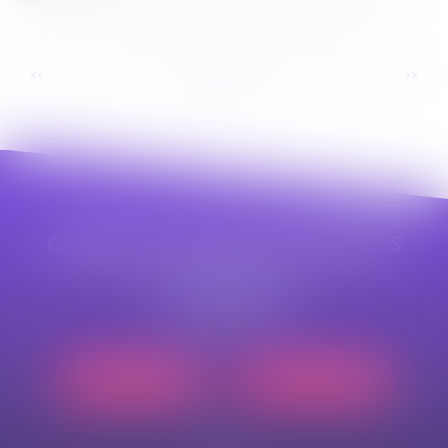
...
...
<<
<
2
3
4
5
6
7
8
>
>>
CABINET APPE AVOCAT BEZIERS
23 avenue Auguste Albertini
34500 BEZIERS
Tél :
04 99 43 69 49
Nous localiser
Nous contacter