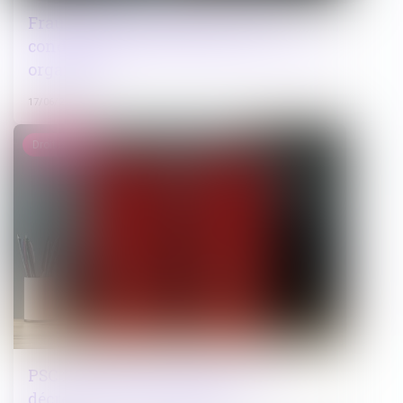
Fraude à MaPrimeRénov' : sept
condamnés pour escroquerie en bande
organisée
17/06/2026
Droit public
PSC : publication imminente des
décrets sur la prévoyance