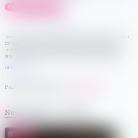
Droit pénal
/
Procédure pénale
Source :
www.lemag-juridique.com
Le droit douanier obéit à des règles procédurales propres pour la
constatation des infractions et la saisie des marchandises.
Toutefois, lorsque des stupéfiants saisis dans le cadre d'une
procédure douanière sont ensuite remis à l'autorité judiciaire ...
LIRE LA SUITE
Nos dernières actualités
Droit pénal