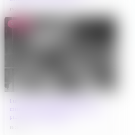
17/06/2026
Droit pénal
Lutte contre le proxénétisme des
mineurs : joindre les forces pour une
prise en charge globale
15/06/2026