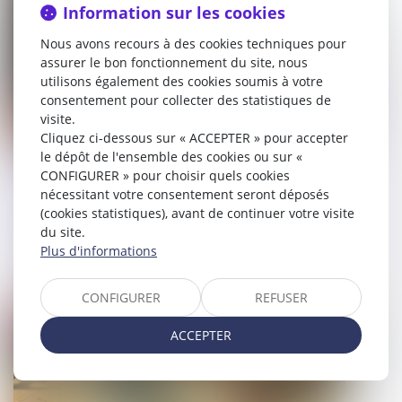
Information sur les cookies
Nous avons recours à des cookies techniques pour
assurer le bon fonctionnement du site, nous
utilisons également des cookies soumis à votre
consentement pour collecter des statistiques de
visite.
Cliquez ci-dessous sur « ACCEPTER » pour accepter
le dépôt de l'ensemble des cookies ou sur «
CONFIGURER » pour choisir quels cookies
La pertinence de la diffusion
nécessitant votre consentement seront déposés
d’enregistrements lors des débats est
(cookies statistiques), avant de continuer votre visite
appréciée souverainement par la Cour
du site.
d’assises
Plus d'informations
14/07/2023
CONFIGURER
REFUSER
Droit public
ACCEPTER