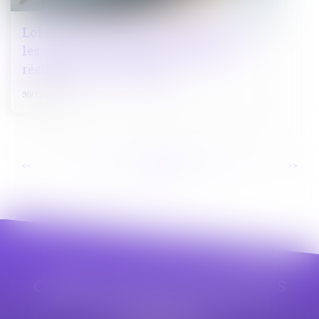
Loi AGEC : nouvelles obligations pour
les acheteurs publics en termes de
réemploi et de recyclage
30/12/2024
...
...
<<
<
25
26
27
28
29
30
31
>
>>
CABINET APPE AVOCAT BEZIERS
23 avenue Auguste Albertini