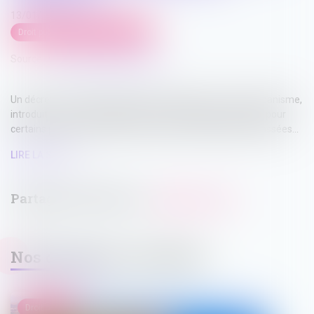
13/01/2025
Droit public
/
Droit de l'urbanisme
Source :
www.lemag-juridique.com
Un décret du 30 décembre 2024, modifiant le code de l'urbanisme,
introduit une nouvelle obligation de participation du public pour
certains projets d'urbanisme à proximité d’installations classées...
LIRE LA SUITE
Nos dernières actualités
Droit public