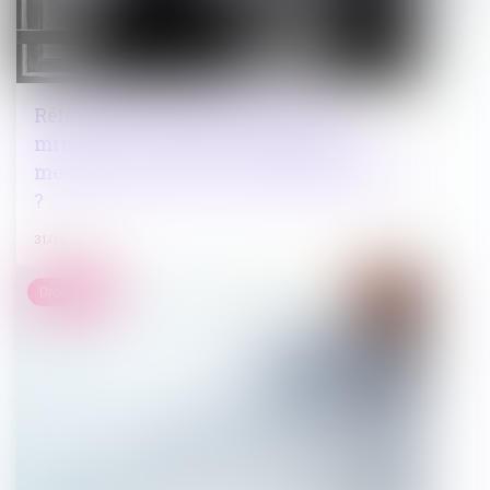
Réforme de la justice pénale des
mineurs : les nouveaux modules de
mesures éducatives, une amélioration
?
31/12/2024
Droit pénal