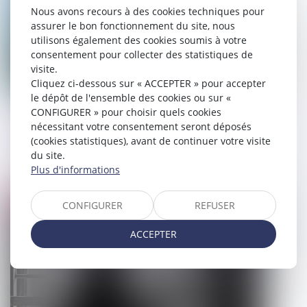
Nous avons recours à des cookies techniques pour
assurer le bon fonctionnement du site, nous
utilisons également des cookies soumis à votre
consentement pour collecter des statistiques de
visite.
Cliquez ci-dessous sur « ACCEPTER » pour accepter
le dépôt de l'ensemble des cookies ou sur «
Environnement et urbanisme :
CONFIGURER » pour choisir quels cookies
nécessitant votre consentement seront déposés
schémas d'aménagement et de gestion
(cookies statistiques), avant de continuer votre visite
des eaux et documents d'urbanisme
du site.
Plus d'informations
03/01/2025
CONFIGURER
REFUSER
Droit pénal
ACCEPTER