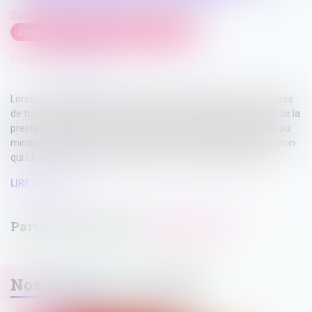
23/02/2023
Droit public
/
Droit de la commande publique
Source :
www.weka.fr
Lorsque l’entreprise titulaire adresse à la commune des factures
de travaux traduisant une augmentation significative du coût de la
prestation justifiée, le sénateur Jean Louis Masson demande au
ministre de l’Intérieur si la commune peut refuser l’augmentation
qui lui est imposée et résilier, pour ce motif, l’accord-cadre...
LIRE LA SUITE
Nos dernières actualités