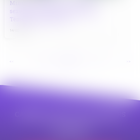
Mineurs victimes de violences
sexuelles : création du traitement
Témoignages CIIVISE
14/02/2023
...
...
<<
<
67
68
69
70
71
72
73
>
>>
CABINET APPE AVOCAT BEZIERS
23 avenue Auguste Albertini
34500 BEZIERS
Tél :
04 99 43 69 49