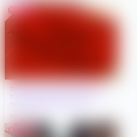
Droit public
Oui au pouvoir de résiliation d’un
accord-cadre à bons de commande en
cas d’augmentation des prix !
23/02/2023
Droit public