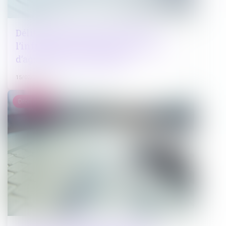
Délit de banqueroute et inaction :
l’infraction est caractérisée en cas
d’agissements frauduleux
15/02/2023
Droit pénal