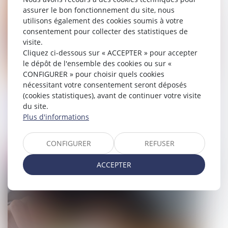
assurer le bon fonctionnement du site, nous
utilisons également des cookies soumis à votre
consentement pour collecter des statistiques de
visite.
Cliquez ci-dessous sur « ACCEPTER » pour accepter
le dépôt de l'ensemble des cookies ou sur «
CONFIGURER » pour choisir quels cookies
nécessitant votre consentement seront déposés
Le juge contrôle de manière stricte la
(cookies statistiques), avant de continuer votre visite
justification du recours à la procédure
du site.
avec négociation
Plus d'informations
16/02/2023
CONFIGURER
REFUSER
Droit pénal
ACCEPTER