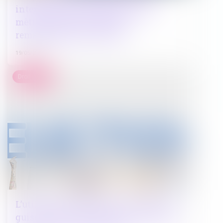
interdites dans la bande des 100
mètres et dans les espaces
remarquables du littoral ?
19/05/2022
Droit public
L’utilisation d’une boîte en carton en
guise d’urne n’entraîne pas forcément