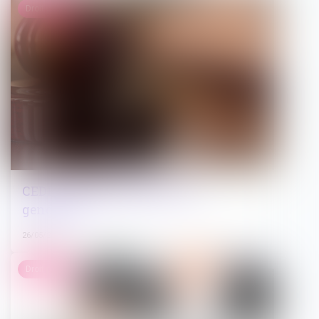
Droit pénal
CEDH : légitime défense d’un
gendarme
26/05/2022
Droit public