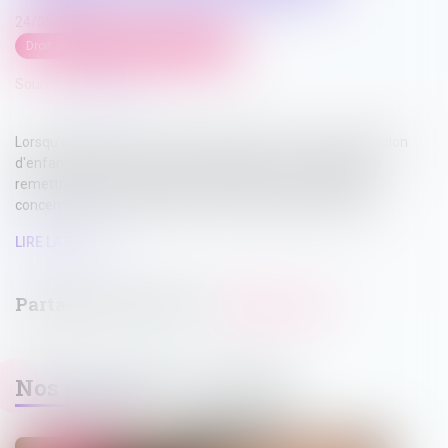
24/05/2022
Droit pénal
/
Droit pénal des mineurs
Source :
www.efl.fr
Lorsqu'un parent condamné au pénal pour non-représentation
d'enfant bénéficie d'un sursis probatoire sous condition de
remettre l'enfant à celui qui en a la garde, cette obligation
concerne aussi les bénéficiaires d'un simple droit de visite.
LIRE LA SUITE
Nos dernières actualités