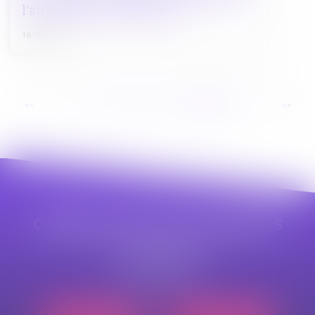
l’annulation des élections
18/05/2022
...
<<
<
82
83
84
85
86
87
88
>
>>
CABINET APPE AVOCAT BEZIERS
23 avenue Auguste Albertini
34500 BEZIERS
Tél :
04 99 43 69 49