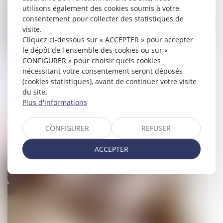
utilisons également des cookies soumis à votre
consentement pour collecter des statistiques de
visite.
Cliquez ci-dessous sur « ACCEPTER » pour accepter
le dépôt de l'ensemble des cookies ou sur «
CONFIGURER » pour choisir quels cookies
Non-représentation d'enfant : la
nécessitant votre consentement seront déposés
chambre criminelle précise les
(cookies statistiques), avant de continuer votre visite
modalités du sursis probatoire
du site.
Plus d'informations
24/05/2022
CONFIGURER
REFUSER
Droit pénal
ACCEPTER