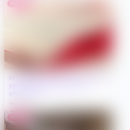
Droit pénal
Des modifications rendues nécessaires
par l'entrée en vigueur du code
pénitentiaire
16/06/2022
Droit public