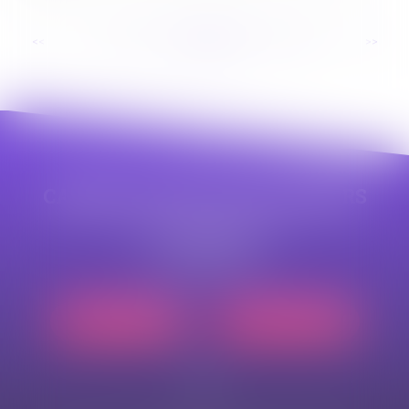
...
<<
<
82
83
84
85
86
87
88
>
>>
CABINET APPE AVOCAT BEZIERS
23 avenue Auguste Albertini
34500 BEZIERS
Tél :
04 99 43 69 49
Nous localiser
Nous contacter