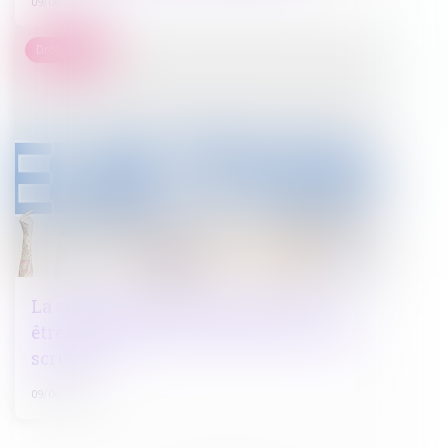
09/06/2022
Droit public
La signature d’un électeur doit-elle
être identique pour les deux tours d’un
scrutin ?
09/06/2022