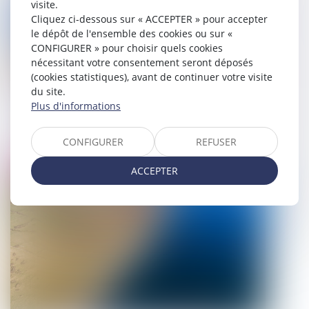
visite.
Cliquez ci-dessous sur « ACCEPTER » pour accepter
le dépôt de l'ensemble des cookies ou sur «
CONFIGURER » pour choisir quels cookies
nécessitant votre consentement seront déposés
(cookies statistiques), avant de continuer votre visite
du site.
Plus d'informations
Point sur les élections législatives
15/06/2022
CONFIGURER
REFUSER
Droit public
ACCEPTER