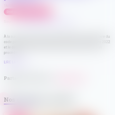
16/06/2022
Droit pénal
/
Procédure pénale
Source :
www.lagazettedescommunes.com
À la suite de la création des parties législative et réglementaire du
code pénitentiaire, par l’ordonnance n° 2022-478 du 30 mars 2022
et le décret n° 2022-479 du 30 mars 2022, un décret du 7 juin
procède à...
LIRE LA SUITE
Nos dernières actualités