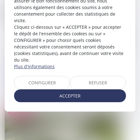
assurer le bon fonctionnement du site, nous
utilisons également des cookies soumis à votre
consentement pour collecter des statistiques de
visite.
Cliquez ci-dessous sur « ACCEPTER » pour accepter
le dépôt de l'ensemble des cookies ou sur «
CONFIGURER » pour choisir quels cookies
nécessitant votre consentement seront déposés
(cookies statistiques), avant de continuer votre visite
du site.
Un nouveau décret portant
Plus d'informations
simplification de la commande
publique est paru au JORF le 31
CONFIGURER
REFUSER
décembre 2024
ACCEPTER
23/01/2025
Droit public