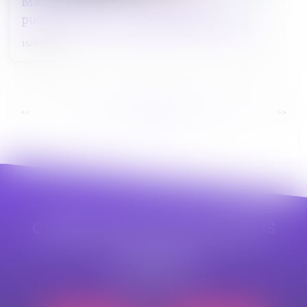
Marchés publics : la dispense de
publicité est prolongée jusqu’à fin 2025
15/01/2025
...
...
<<
<
24
25
26
27
28
29
30
>
>>
CABINET APPE AVOCAT BEZIERS
23 avenue Auguste Albertini
34500 BEZIERS
Tél :
04 99 43 69 49