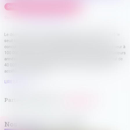
Droit public
/
Droit de la commande publique
Source :
www.lemag-juridique.com
Le décret n° 2024-1217 prolonge jusqu'au 31 décembre 2025 le
seuil temporaire de dispense de publicité et de mise en
concurrence pour les marchés de travaux d'un montant inférieur à
100 000 € hors taxes. Cette mesure, déjà en place depuis plusieurs
années et modifiée successivement pour relever le seuil initial de
40 000 € HT, vise à simplifier l’accès aux marchés publics et
accélérer leur attribution...
LIRE LA SUITE
Nos dernières actualités