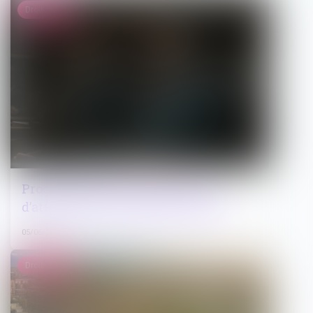
Droit pénal
Procès-verbal électronique : pas
d’attestation de conformité exigée
05/06/2026
Droit public