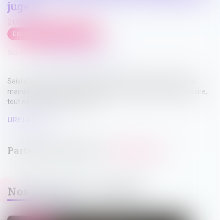
juge !
21/05/2026
Droit pénal
/
Procédure pénale
Source :
www.lemag-juridique.com
Saisi d’une QPC, le Conseil constitutionnel valide le régime du
mandat de dépôt à effet différé assorti de l’exécution provisoire,
tout en en resserrant l’usage...
LIRE LA SUITE
Nos dernières actualités