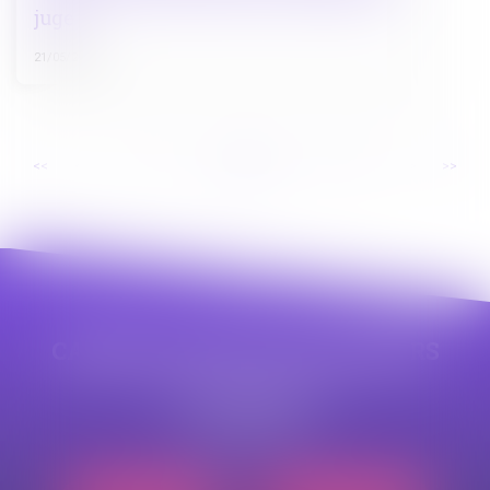
juge !
21/05/2026
...
...
<<
<
4
5
6
7
8
9
10
>
>>
CABINET APPE AVOCAT BEZIERS
23 avenue Auguste Albertini
34500 BEZIERS
Tél :
04 99 43 69 49