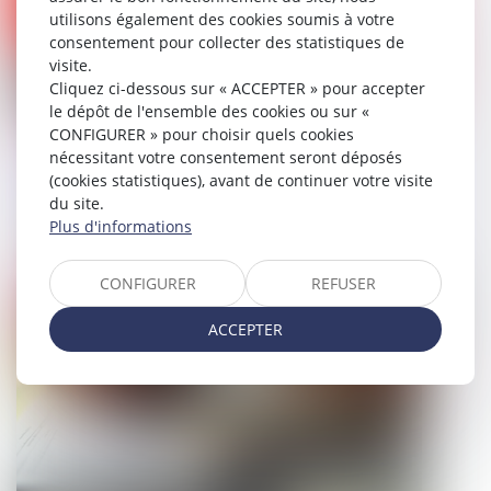
utilisons également des cookies soumis à votre
consentement pour collecter des statistiques de
visite.
Cliquez ci-dessous sur « ACCEPTER » pour accepter
le dépôt de l'ensemble des cookies ou sur «
CONFIGURER » pour choisir quels cookies
Nullités de procédure : la Cour de
nécessitant votre consentement seront déposés
cassation exige une désignation
(cookies statistiques), avant de continuer votre visite
précise des actes contestés
du site.
Plus d'informations
29/05/2026
CONFIGURER
REFUSER
Droit pénal
ACCEPTER