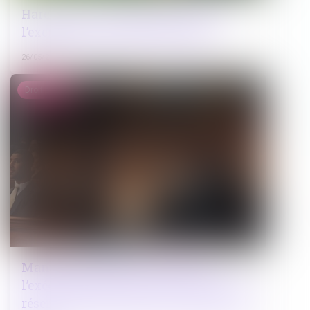
Harcèlement conjugal et retrait de
l’exercice de l’autorité parentale
26/05/2026
Droit pénal
Mandat de dépôt à effet différé :
l’exécution provisoire est validée sous
réserve d’une motivation renforcée du