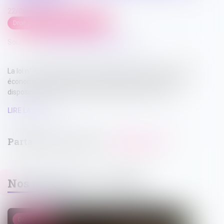
22/06/2026
Droit public
/
Droit de l'urbanisme
Source :
www.maisondescommunes85.fr
La loi n° 2026-403 du 26 mai 2026 de simplification de la vie
économique à destination des entreprises, comporte des
dispositions intéressant les collectivités territoriales...
LIRE LA SUITE
Nos dernières actualités
Droit pénal