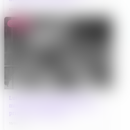
17/06/2026
Droit pénal
Lutte contre le proxénétisme des
mineurs : joindre les forces pour une
prise en charge globale
15/06/2026