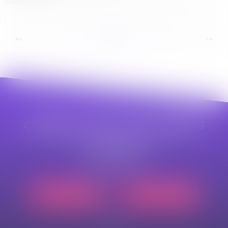
...
...
<<
<
2
3
4
5
6
7
8
>
>>
CABINET APPE AVOCAT BEZIERS
23 avenue Auguste Albertini
34500 BEZIERS
Tél :
04 99 43 69 49
Nous localiser
Nous contacter