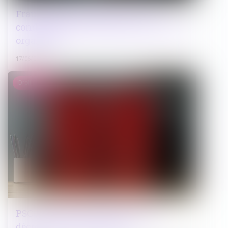
Fraude à MaPrimeRénov' : sept
condamnés pour escroquerie en bande
organisée
17/06/2026
Droit public
PSC : publication imminente des
décrets sur la prévoyance