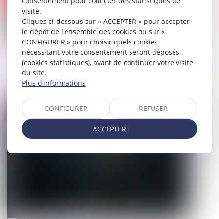
consentement pour collecter des statistiques de
visite.
Cliquez ci-dessous sur « ACCEPTER » pour accepter
le dépôt de l'ensemble des cookies ou sur «
CONFIGURER » pour choisir quels cookies
nécessitant votre consentement seront déposés
Pesée des stupéfiants par les douanes :
(cookies statistiques), avant de continuer votre visite
quelles règles appliquer ?
du site.
Plus d'informations
19/06/2026
CONFIGURER
REFUSER
Droit pénal
ACCEPTER