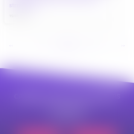
structurels
15/07/2025
...
...
<<
<
9
10
11
12
13
14
15
>
>>
CABINET APPE AVOCAT BEZIERS
23 avenue Auguste Albertini
34500 BEZIERS
Tél :
04 99 43 69 49