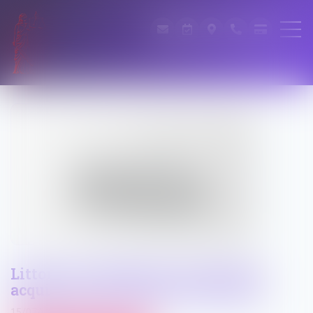
Littoral et urbanisme : pas de droit
acquis sans autorisation explicite
15/07/2025