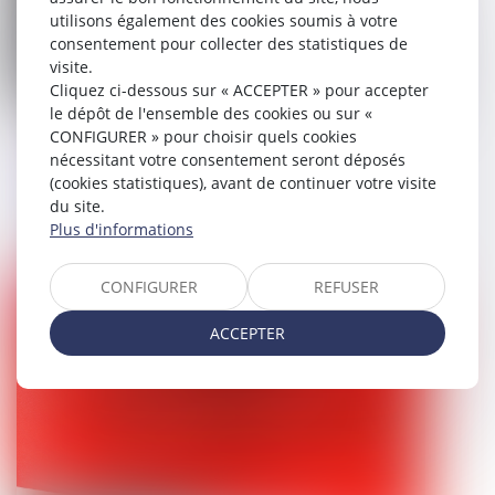
utilisons également des cookies soumis à votre
consentement pour collecter des statistiques de
visite.
Cliquez ci-dessous sur « ACCEPTER » pour accepter
le dépôt de l'ensemble des cookies ou sur «
CONFIGURER » pour choisir quels cookies
Vers l’imprescriptibilité des crimes
nécessitant votre consentement seront déposés
sexuels sur mineurs ? La position
(cookies statistiques), avant de continuer votre visite
radicale du Parlement européen
du site.
Plus d'informations
21/07/2025
CONFIGURER
REFUSER
Droit pénal
ACCEPTER