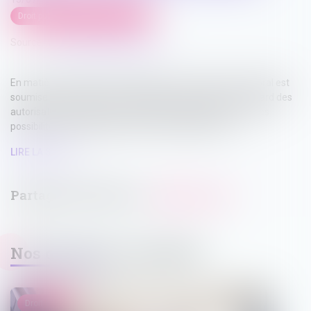
Droit public
/
Droit de l'urbanisme
Source :
www.lemag-juridique.com
En matière d’urbanisme, la bande des cent mètres du littoral est
soumise à des restrictions spécifiques, appréciées au regard des
autorisations initiales, des évolutions réglementaires et des
possibilités de régularisation à la date du jugement...
LIRE LA SUITE
Nos dernières actualités
Droit pénal