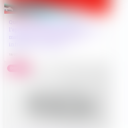
Quelle compétence du juge de
l’application des peines spécialisé en
matière de terrorisme pour les
infractions connexes ?
18/07/2025
Droit public