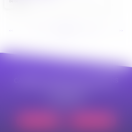
04/04/2025
...
...
<<
<
18
19
20
21
22
23
24
>
>>
CABINET APPE AVOCAT BEZIERS
23 avenue Auguste Albertini
34500 BEZIERS
Tél :
04 99 43 69 49
Nous localiser
Nous contacter