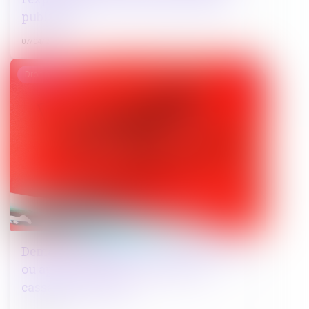
publique
07/04/2025
Droit pénal
Demande d’aide juridictionnelle avant
ou après le pourvoi ? la Cour de
cassation tranche !