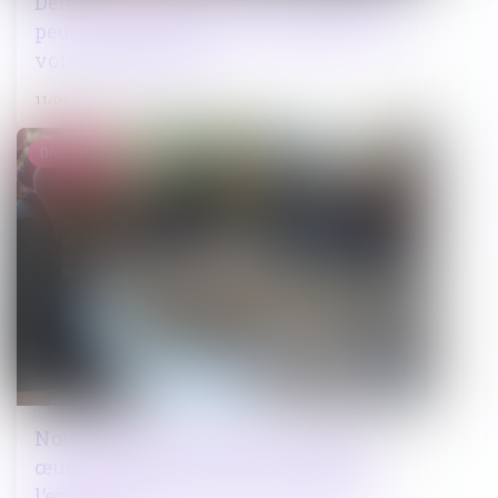
Détachement judiciaire : les magistrats
peuvent participer aux délibérés sans
voix consultative
11/04/2025
Droit public
Nouveau décret relatif à la mise en
œuvre de l’article L523-3 du Code de
l’expropriation pour cause d’utilité