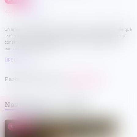
Droit public
Source :
www.weka.fr
Un arrêt du Conseil d’État n° 470052 du 21 mars 2025 rappelle que
le non-respect des préconisations du médecin de prévention ne
constitue pas automatiquement un motif raisonnable pour
exercer son droit de retrait...
LIRE LA SUITE
Nos dernières actualités
Droit public