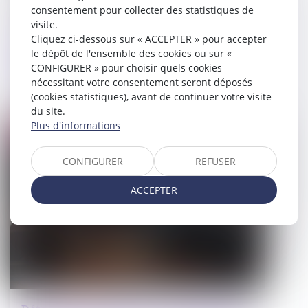
consentement pour collecter des statistiques de
visite.
Détermination du prix d’un bien
Cliquez ci-dessous sur « ACCEPTER » pour accepter
le dépôt de l'ensemble des cookies ou sur «
préempté : la consistance et
CONFIGURER » pour choisir quels cookies
uniquement la consistance !
nécessitant votre consentement seront déposés
(cookies statistiques), avant de continuer votre visite
14/04/2025
du site.
Plus d'informations
Droit pénal
CONFIGURER
REFUSER
ACCEPTER