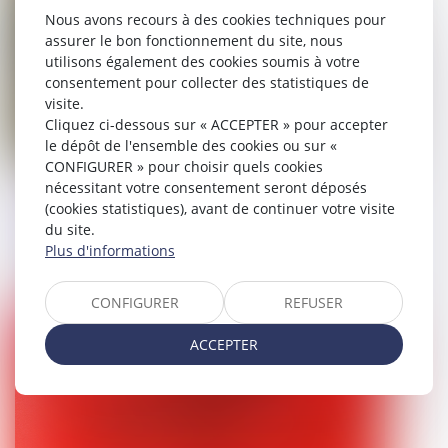
Nous avons recours à des cookies techniques pour
assurer le bon fonctionnement du site, nous
utilisons également des cookies soumis à votre
consentement pour collecter des statistiques de
visite.
Cliquez ci-dessous sur « ACCEPTER » pour accepter
le dépôt de l'ensemble des cookies ou sur «
CONFIGURER » pour choisir quels cookies
nécessitant votre consentement seront déposés
OAP : l’appréciation de la qualification
(cookies statistiques), avant de continuer votre visite
de terrain à bâtir se fait à l’échelle de la
du site.
zone et non parcelle par parcelle !
Plus d'informations
03/03/2025
CONFIGURER
REFUSER
Droit pénal
ACCEPTER