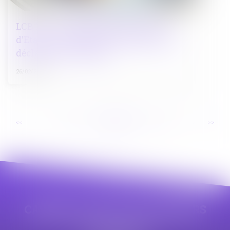
LCB-FT : interprétation du Conseil
d'Etat sur la portée de l'obligation de
déclaration à Tracfin
26/02/2025
...
...
<<
<
21
22
23
24
25
26
27
>
>>
CABINET APPE AVOCAT BEZIERS
23 avenue Auguste Albertini