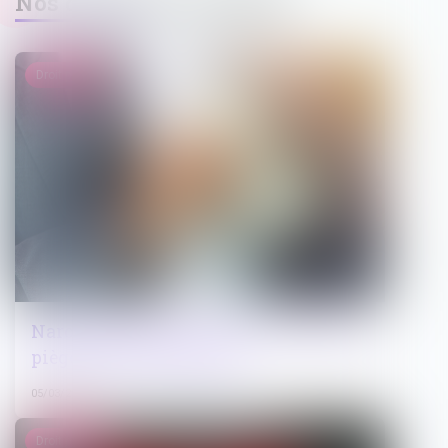
Nos dernières actualités
Droit pénal
Narcotrafic Proposition de loi sortir du
piège du trafic de drogue
05/03/2025
Droit public