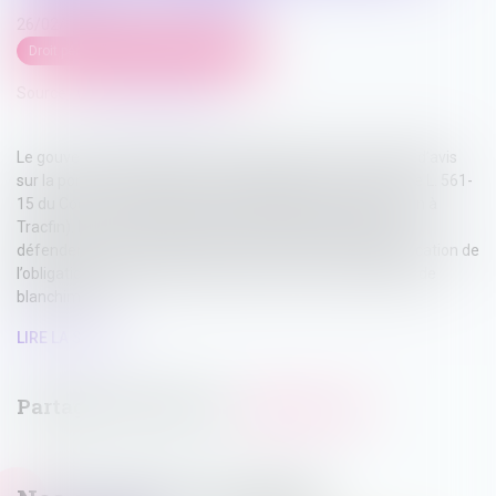
26/02/2025
Droit pénal
/
Droit pénal des affaires
Source :
www.actu-juridique.fr
Le gouvernement a saisi le Conseil d’État d’une demande d’avis
sur la portée de l’obligation de déclaration prévue à l’article L. 561-
15 du Code monétaire et financier (déclaration de soupçon à
Tracfin). En effet, certains des professionnels assujettis
défendent une interprétation restrictive du champ d’application de
l’obligation déclarative qui devrait se limiter aux soupçons de
blanchiment...
LIRE LA SUITE