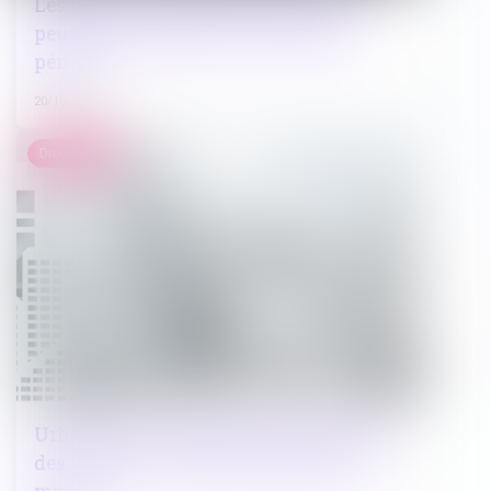
Les agents de police municipale ne
peuvent être témoins d’une saisie
pénale
20/10/2022
Droit public
Urbanisme : verbalisation obligatoire
des infractions d’urbanisme par les