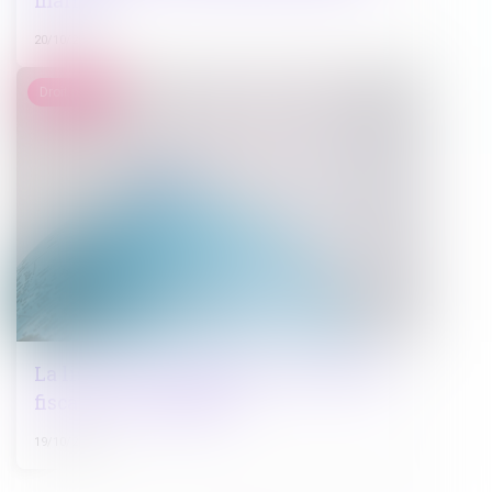
maires
20/10/2022
Droit pénal
La liste noire européenne des paradis
fiscaux est complétée
19/10/2022