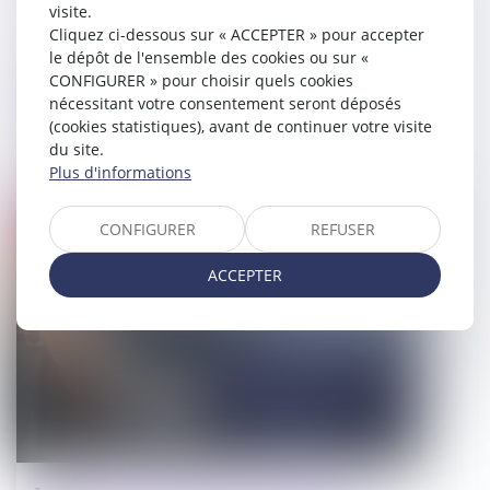
visite.
Cliquez ci-dessous sur « ACCEPTER » pour accepter
le dépôt de l'ensemble des cookies ou sur «
CONFIGURER » pour choisir quels cookies
Un candidat évincé doit prouver
nécessitant votre consentement seront déposés
l'illicéité du marché
(cookies statistiques), avant de continuer votre visite
du site.
20/10/2022
Plus d'informations
Droit pénal
CONFIGURER
REFUSER
ACCEPTER