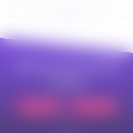
...
...
<<
<
74
75
76
77
78
79
80
>
>>
CABINET APPE AVOCAT BEZIERS
23 avenue Auguste Albertini
34500 BEZIERS
Tél :
04 99 43 69 49
Nous localiser
Nous contacter