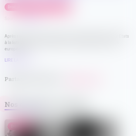
Droit pénal
/
Droit pénal des affaires
Source :
www.efl.fr
Après révision, le Conseil de l'Union européenne ajoute trois Etats
à la liste des juridictions fiscales non coopératives de l'Union
européenne...
LIRE LA SUITE
Nos dernières actualités
Droit pénal