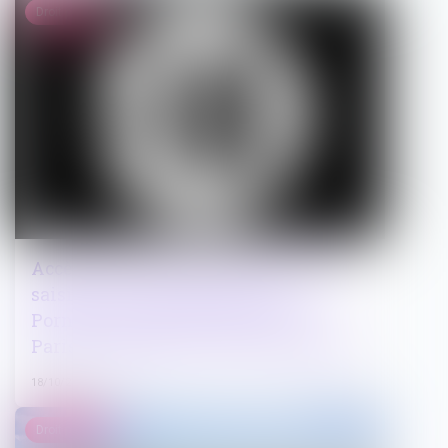
Droit pénal
Accès des mineurs à la pornographie :
saisi par la société éditrice de
Pornhub, le tribunal judiciaire de
Paris en appelle à la Cour de cassation
18/10/2022
Droit public