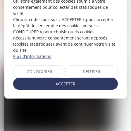
utilisons également des cookies soumis à votre
consentement pour collecter des statistiques de
visite.
Cliquez ci-dessous sur « ACCEPTER » pour accepter
le dépôt de l'ensemble des cookies ou sur «
CONFIGURER » pour choisir quels cookies
nécessitant votre consentement seront déposés
(cookies statistiques), avant de continuer votre visite
Actualités sur les marchés publics
du site.
Plus d'informations
12/10/2022
Droit pénal
CONFIGURER
REFUSER
ACCEPTER