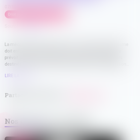
07/10/2022
Droit public
/
Droit de l'urbanisme
Source :
www.efl.fr
La méconnaissance de l’article R 151-4 du Code de l’urbanisme
doit entraîner l’annulation du PLU en tant seulement qu’il ne
prévoit pas dans son rapport de présentation les indicateurs
destinés à permettre l’évaluation ultérieure de son application...
LIRE LA SUITE
Nos dernières actualités