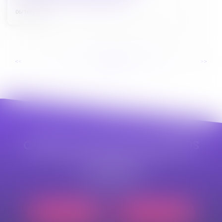
06/10/2022
...
...
<<
<
75
76
77
78
79
80
81
>
>>
CABINET APPE AVOCAT BEZIERS
23 avenue Auguste Albertini
34500 BEZIERS
Tél :
04 99 43 69 49
Nous localiser
Nous contacter