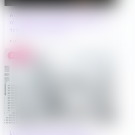
Activité occulte : le délai spécial de
réclamation s'applique quel que soit le
délai de reprise utilisé
12/10/2022
Droit public
Les indicateurs permettant de