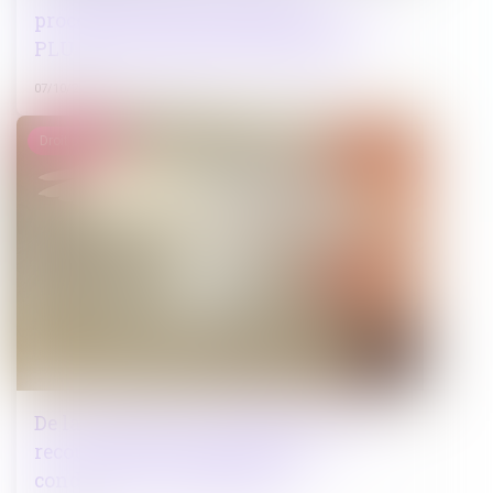
procéder au bilan de l’application du
PLU doivent figurer dans le plan
07/10/2022
Droit pénal
De la comparution du détenu lors du
recours contre l’indignité des
conditions de sa détention