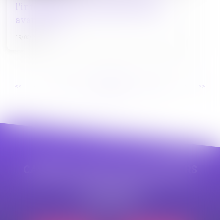
l’interdiction des réseaux sociaux
avant 15 ans
19/05/2025
...
...
<<
<
14
15
16
17
18
19
20
>
>>
CABINET APPE AVOCAT BEZIERS
23 avenue Auguste Albertini
34500 BEZIERS
Tél :
04 99 43 69 49