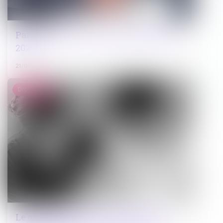
Paradis fiscaux : la liste française pour
2025
21/05/2025
Droit pénal
Le gouvernement veut accélérer sur