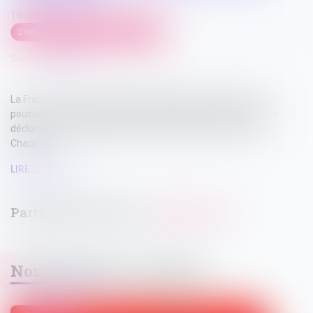
19/05/2025
Droit pénal
/
Droit pénal des mineurs
Source :
next.ink
La France veut s’allier à l’Espagne, l’Irlande et la Grèce pour
pousser les réseaux sociaux à vérifier l’âge des internautes, a
déclaré la ministre déléguée chargée du Numérique Clara
Chappaz...
LIRE LA SUITE
Nos dernières actualités