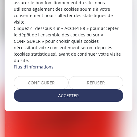
assurer le bon fonctionnement du site, nous
utilisons également des cookies soumis à votre
consentement pour collecter des statistiques de
visite.
Cliquez ci-dessous sur « ACCEPTER » pour accepter
le dépôt de l'ensemble des cookies ou sur «
CONFIGURER » pour choisir quels cookies
Proposition de loi visant à renforcer
nécessitant votre consentement seront déposés
(cookies statistiques), avant de continuer votre visite
l'autorité de la justice à l'égard des
du site.
mineurs délinquants et de leurs
Plus d'informations
parents
CONFIGURER
REFUSER
26/05/2025
ACCEPTER
Droit pénal