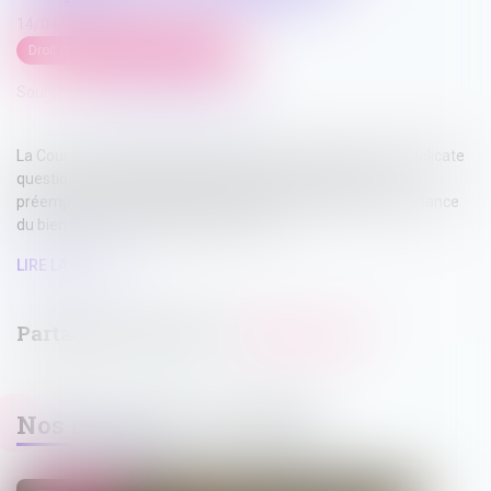
14/04/2025
Droit public
/
Droit de l'urbanisme
Source :
www.lemag-juridique.com
La Cour de cassation a été amenée à se prononcer sur la délicate
question du calcul de l’indemnité due en cas de droit de
préemption, en particulier sur la détermination de la consistance
du bien à retenir pour évaluer son prix...
LIRE LA SUITE
Nos dernières actualités