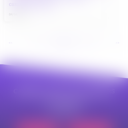
cassation tranche !
04/04/2025
...
...
<<
<
18
19
20
21
22
23
24
>
>>
CABINET APPE AVOCAT BEZIERS
23 avenue Auguste Albertini
34500 BEZIERS
Tél :
04 99 43 69 49