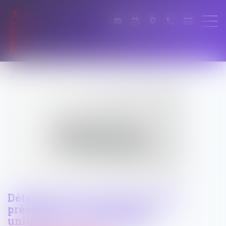
Détermination du prix d’un bien
préempté : la consistance et
uniquement la consistance !