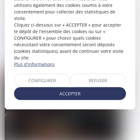
utilisons également des cookies soumis à votre
consentement pour collecter des statistiques de
visite.
Cliquez ci-dessous sur « ACCEPTER » pour accepter
le dépôt de l'ensemble des cookies ou sur «
Détermination du prix d’un bien
CONFIGURER » pour choisir quels cookies
préempté : la consistance et
nécessitant votre consentement seront déposés
uniquement la consistance !
(cookies statistiques), avant de continuer votre visite
du site.
14/04/2025
Plus d'informations
Droit pénal
CONFIGURER
REFUSER
ACCEPTER