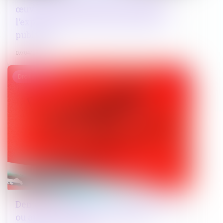
œuvre de l’article L523-3 du Code de
l’expropriation pour cause d’utilité
publique
07/04/2025
Droit pénal
Demande d’aide juridictionnelle avant
ou après le pourvoi ? la Cour de