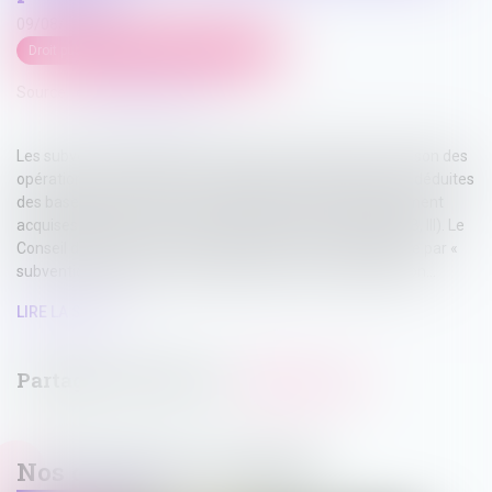
09/08/2023
Droit public
/
(NPU) Collectivités locales
Source :
efl.businesscomm.fr
Les subventions publiques reçues par les entreprises à raison des
opérations ouvrant droit au crédit d’impôt recherche sont déduites
des bases de calcul de ce crédit, qu’elles soient définitivement
acquises par elles ou remboursables (CGI art. 244 quater B, III). Le
Conseil d’État vient de préciser ce qu’il convient d’entendre par «
subvention publique » pour l’application de cette disposition...
LIRE LA SUITE
Nos dernières actualités