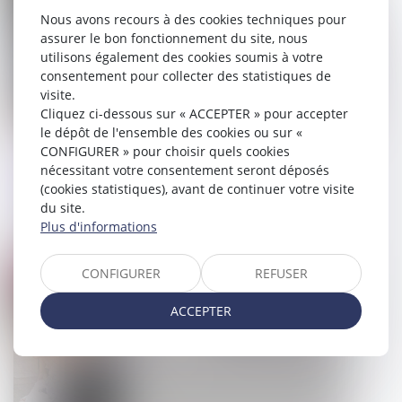
Nous avons recours à des cookies techniques pour
assurer le bon fonctionnement du site, nous
utilisons également des cookies soumis à votre
consentement pour collecter des statistiques de
visite.
Cliquez ci-dessous sur « ACCEPTER » pour accepter
le dépôt de l'ensemble des cookies ou sur «
CONFIGURER » pour choisir quels cookies
Crédit d'impôt recherche, le Conseil
nécessitant votre consentement seront déposés
d'État définit la notion de subvention
(cookies statistiques), avant de continuer votre visite
publique
du site.
Plus d'informations
09/08/2023
CONFIGURER
REFUSER
Droit pénal
ACCEPTER