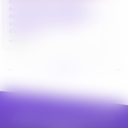
appel » apposée sur la copie de la
décision rendue en matière de
détention provisoire, préalablement
signée par le greffier du juge
d'instruction
04/08/2023
...
...
<<
<
55
56
57
58
59
60
61
>
>>
CABINET APPE AVOCAT BEZIERS
23 avenue Auguste Albertini