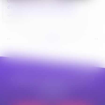
Commande publique : obligation
d’achat de biens issus du réemploi
12/02/2025
...
...
<<
<
22
23
24
25
26
27
28
>
>>
CABINET APPE AVOCAT BEZIERS
23 avenue Auguste Albertini
34500 BEZIERS
Tél :
04 99 43 69 49