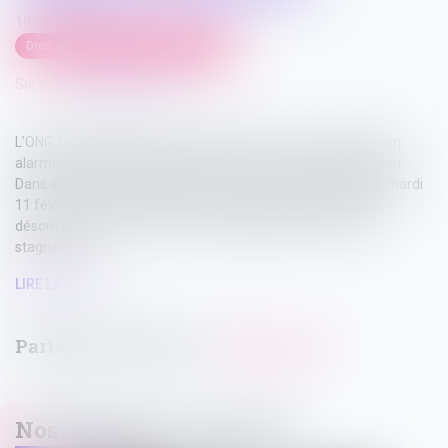
19/02/2025
Droit pénal
/
Droit pénal des affaires
Source :
lepetitjournal.com
L’ONG Transparency International alerte sur une "dégradation
alarmante" de la situation en France en matière de corruption.
Dans son Indice de perception de la corruption 2024, publié mardi
11 février 2025, la France chute de cinq places, se classant
désormais 25ème au niveau mondial, après dix années de
stagnation...
LIRE LA SUITE
Nos dernières actualités