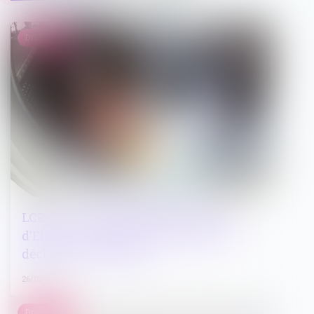
Droit pénal
LCB-FT : interprétation du Conseil
d'Etat sur la portée de l'obligation de
déclaration à Tracfin
26/02/2025
Droit pénal