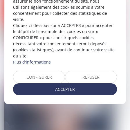
assurer le bon fonctionnement du site, nous
utilisons également des cookies soumis à votre
consentement pour collecter des statistiques de
visite.
Cliquez ci-dessous sur « ACCEPTER » pour accepter
le dépôt de l'ensemble des cookies ou sur «
CONFIGURER » pour choisir quels cookies
nécessitant votre consentement seront déposés
L’ordonnance prononçant une
(cookies statistiques), avant de continuer votre visite
du site.
interdiction de paraître est susceptible
Plus d'informations
d’appel
21/02/2025
CONFIGURER
REFUSER
ACCEPTER
Droit pénal