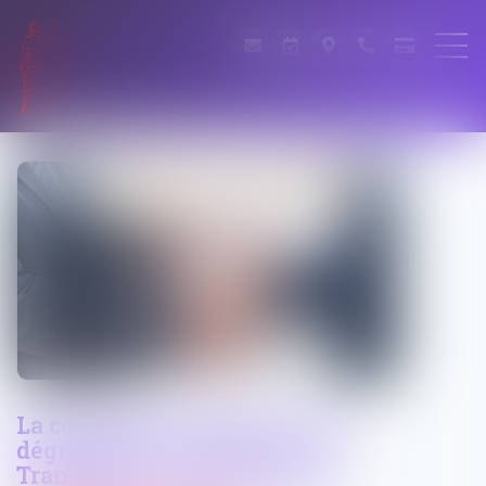
La corruption en France : une
dégradation "inédite" selon
Transparency International