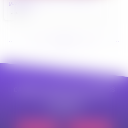
provisoire
17/01/2025
...
...
<<
<
24
25
26
27
28
29
30
>
>>
CABINET APPE AVOCAT BEZIERS
23 avenue Auguste Albertini
34500 BEZIERS
Tél :
04 99 43 69 49