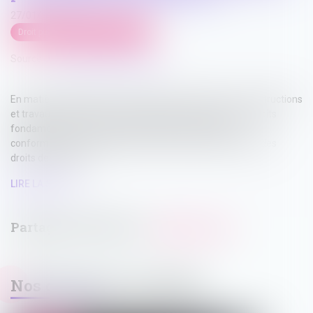
27/01/2025
Droit public
/
Droit de l'urbanisme
Source :
www.lemag-juridique.com
En matière d’urbanisme, les infractions relatives aux constructions
et travaux doivent être constatées dans le respect des droits
fondamentaux, notamment le respect du domicile,
conformément à l'article 8 de la Convention européenne des
droits de l’homme...
LIRE LA SUITE
Nos dernières actualités