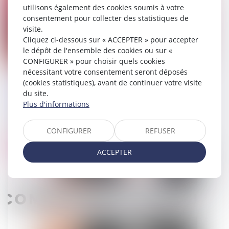
utilisons également des cookies soumis à votre
consentement pour collecter des statistiques de
visite.
Cliquez ci-dessous sur « ACCEPTER » pour accepter
le dépôt de l'ensemble des cookies ou sur «
CONFIGURER » pour choisir quels cookies
nécessitant votre consentement seront déposés
Cour d’assises : l’enregistrement
(cookies statistiques), avant de continuer votre visite
sonore des débats peut être utilisé
du site.
jusqu’au prononcé de l’arrêt !
Plus d'informations
24/01/2025
CONFIGURER
REFUSER
Droit public
ACCEPTER