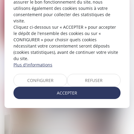
assurer le bon fonctionnement du site, nous
utilisons également des cookies soumis à votre
consentement pour collecter des statistiques de
visite.
Cliquez ci-dessous sur « ACCEPTER » pour accepter
le dépôt de l'ensemble des cookies ou sur «
CONFIGURER » pour choisir quels cookies
nécessitant votre consentement seront déposés
(cookies statistiques), avant de continuer votre visite
Constatations du juge d'instruction au
du site.
domicile d'un avocat et notion de
Plus d'informations
perquisition
CONFIGURER
REFUSER
15/11/2024
ACCEPTER
Droit public