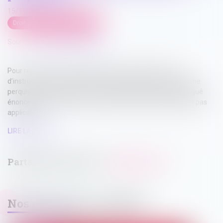
15/11/2024
Droit pénal
/
Procédure pénale
Source :
www.actu-juridique.fr
Pour rejeter le moyen selon lequel le transport du juge
d’instruction au domicile d’un avocat constituait en réalité une
perquisition et aurait dû être autorisé par le JLD, l’arrêt attaqué
énonce que l’article 56-1 du Code de procédure pénale n’est pas
applicable...
LIRE LA SUITE
Nos dernières actualités