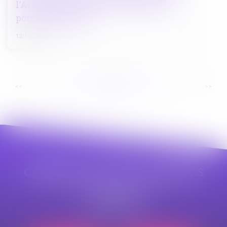
l’Arcom concernant l’accès aux sites
pornographiques
12/11/2024
...
...
<<
<
28
29
30
31
32
33
34
>
>>
CABINET APPE AVOCAT BEZIERS
23 avenue Auguste Albertini
34500 BEZIERS
Tél :
04 99 43 69 49