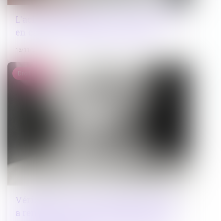
L'acheteur doit payer le titulaire même
en cas de compte bancaire piraté
13/11/2024
Droit pénal
Vérification de l'âge en ligne : la CNIL
a rendu son avis sur le référentiel de