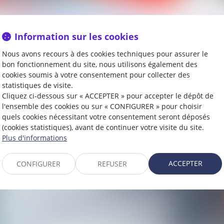
Saisie de biens personnels et
refus de restitution : le nécessaire
Changem
Information sur les cookies
contrôle du caractère
conform
Nous avons recours à des cookies techniques pour assurer le
proportionné de l’atteinte portée
remise 
bon fonctionnement du site, nous utilisons également des
cookies soumis à votre consentement pour collecter des
au droit au respect de la vie
statistiques de visite.
privée et familiale
Cliquez ci-dessous sur « ACCEPTER » pour accepter le dépôt de
23/02/2024
l'ensemble des cookies ou sur « CONFIGURER » pour choisir
23/02/2024
quels cookies nécessitant votre consentement seront déposés
(cookies statistiques), avant de continuer votre visite du site.
Droit pénal
Droit pénal
Plus d'informations
ACCEPTER
CONFIGURER
REFUSER