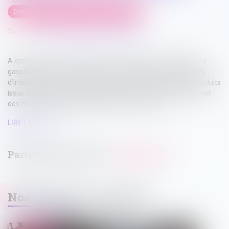
Droit public
/
Droit de la commande publique
Source :
www.maisondescommunes85.fr
A compter du 1er janvier 2021, la loi relative à la lutte contre le
gaspillage et à l’économie circulaire a imposé aux collectivités
d’intégrer à leurs achats annuels une certaine quantité de produits
issus du réemploi (produits d’occasion) ou de produits intégrant
des matières recyclées (article 58 de la loi Agec)...
LIRE LA SUITE
Nos dernières actualités