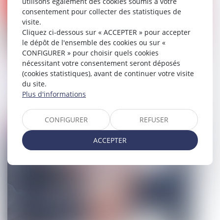
utilisons également des cookies soumis à votre
consentement pour collecter des statistiques de
visite.
Cliquez ci-dessous sur « ACCEPTER » pour accepter
le dépôt de l'ensemble des cookies ou sur «
CONFIGURER » pour choisir quels cookies
L’ordonnance prononçant une
nécessitant votre consentement seront déposés
(cookies statistiques), avant de continuer votre visite
interdiction de paraître est susceptible
du site.
d’appel
Plus d'informations
21/02/2025
CONFIGURER
REFUSER
Droit pénal
ACCEPTER