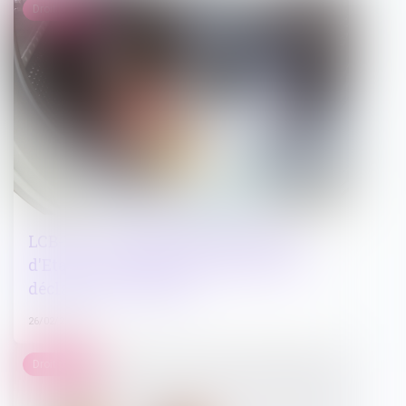
Droit pénal
LCB-FT : interprétation du Conseil
d'Etat sur la portée de l'obligation de
déclaration à Tracfin
26/02/2025
Droit pénal