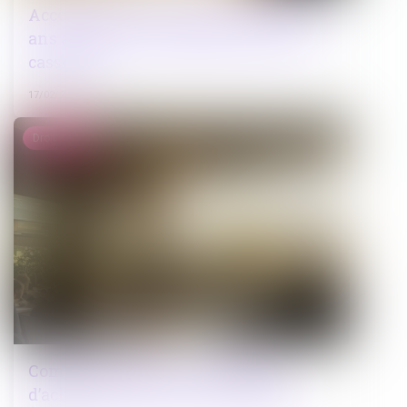
Accessibilité des logements neufs : 20
ans après la loi handicap, toujours le
casse-tête
17/02/2025
Droit public
Commande publique : obligation
d’achat de biens issus du réemploi