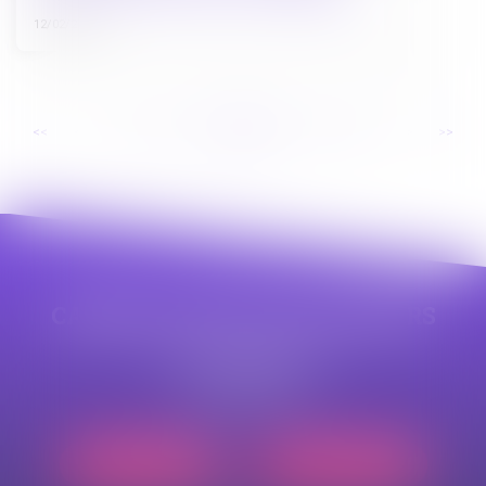
12/02/2025
...
...
<<
<
22
23
24
25
26
27
28
>
>>
CABINET APPE AVOCAT BEZIERS
23 avenue Auguste Albertini
34500 BEZIERS
Tél :
04 99 43 69 49
Nous localiser
Nous contacter