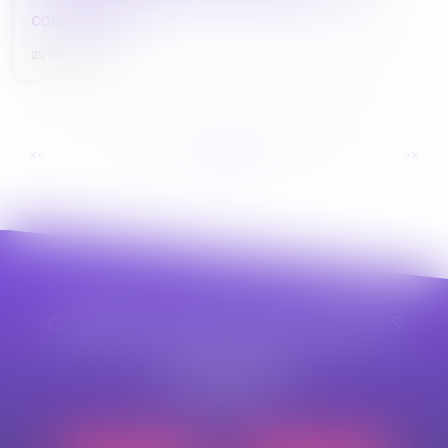
concessions
25/01/2024
...
...
<<
<
45
46
47
48
49
50
51
>
>>
CABINET APPE AVOCAT BEZIERS
23 avenue Auguste Albertini
34500 BEZIERS
Tél :
04 99 43 69 49