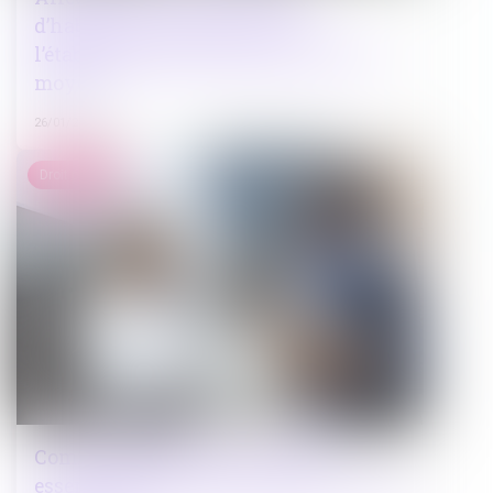
d’habitation : précisions sur
l’établissement de la preuve par tout
moyen
26/01/2024
Droit public
Commande publique : données
essentielles des marchés publics et des