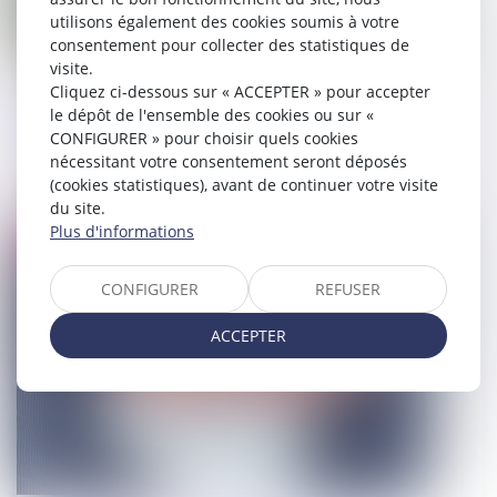
utilisons également des cookies soumis à votre
consentement pour collecter des statistiques de
visite.
Zéro artificialisation des sols ou
Cliquez ci-dessous sur « ACCEPTER » pour accepter
le dépôt de l'ensemble des cookies ou sur «
équipements collectifs : le dilemme
CONFIGURER » pour choisir quels cookies
des élus locaux
nécessitant votre consentement seront déposés
(cookies statistiques), avant de continuer votre visite
01/02/2024
du site.
Plus d'informations
Droit pénal
CONFIGURER
REFUSER
ACCEPTER