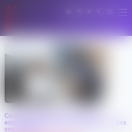
Commande publique : données
essentielles des marchés publics et des
concessions