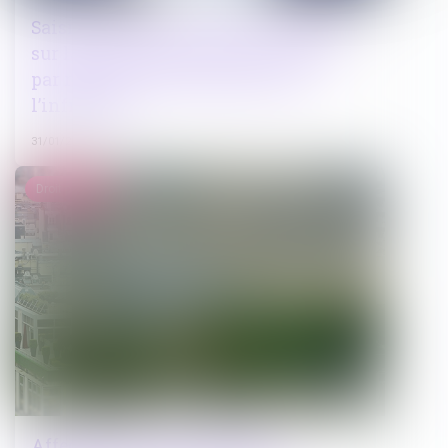
Saisie d’un bien en valeur : précisions
sur la proportionnalité de la valeur
par rapport à celle du produit de
l’infraction
31/01/2024
Droit public
Affectation d’un bien à usage