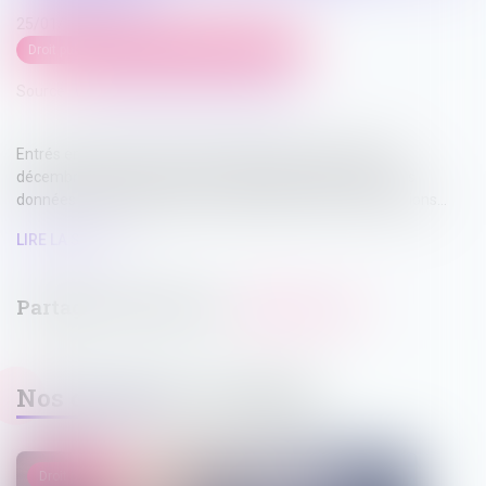
25/01/2024
Droit public
/
Droit de la commande publique
Source :
www.maisondescommunes85.fr
Entrés en vigueur le 1er janvier 2024, deux arrêtés du 22
décembre 2023 modifient les modalités de publication des
données essentielles des marchés publics et des concessions...
LIRE LA SUITE
Nos dernières actualités
Droit public