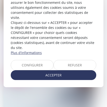
assurer le bon fonctionnement du site, nous
utilisons également des cookies soumis à votre
consentement pour collecter des statistiques de
visite.
Cliquez ci-dessous sur « ACCEPTER » pour accepter
le dépôt de l'ensemble des cookies ou sur «
CONFIGURER » pour choisir quels cookies
Le changement de destination d’une
nécessitant votre consentement seront déposés
(cookies statistiques), avant de continuer votre visite
construction existante, même non
du site.
accompagné de travaux, nécessite une
Plus d'informations
déclaration préalable
CONFIGURER
REFUSER
19/09/2024
ACCEPTER
Droit pénal