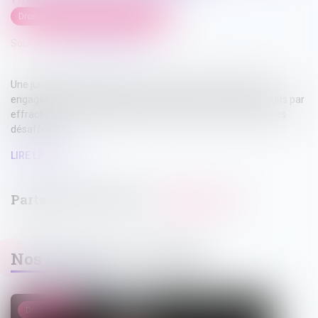
Droit pénal
/
Droit pénal des mineurs
Source :
www.actu-juridique.fr
Une juridiction polonaise est saisie d’une procédure pénale
engagée contre trois mineurs, poursuivis pour s’être introduits par
effraction dans les bâtiments d’un ancien centre de vacances
désaffecté...
LIRE LA SUITE
Nos dernières actualités
Droit public