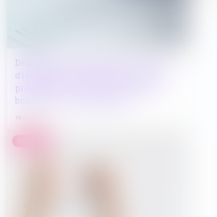
Demande en restitution, par un tiers,
d’immeubles confisqués en cours de
procédure : retour sur la nécessaire
bonne foi du revendiquant
18/09/2024
Droit pénal