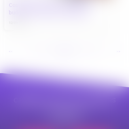
Comptabilité publique : impact du
budget et transition écologique
12/09/2024
...
...
<<
<
32
33
34
35
36
37
38
>
>>
CABINET APPE AVOCAT BEZIERS
23 avenue Auguste Albertini
34500 BEZIERS
Tél :
04 99 43 69 49