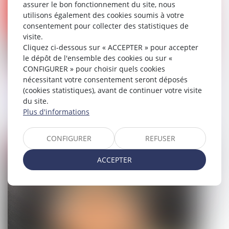
assurer le bon fonctionnement du site, nous
utilisons également des cookies soumis à votre
consentement pour collecter des statistiques de
visite.
Cliquez ci-dessous sur « ACCEPTER » pour accepter
le dépôt de l'ensemble des cookies ou sur «
CONFIGURER » pour choisir quels cookies
Nullité des actes de procédure : les
nécessitant votre consentement seront déposés
(cookies statistiques), avant de continuer votre visite
limites au principe de l’interdiction
du site.
d’utiliser des pièces annulées
Plus d'informations
28/03/2025
CONFIGURER
REFUSER
Droit pénal
ACCEPTER