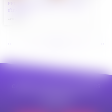
PPL Justice des mineurs : la CNCDH
s'inquiète
24/03/2025
...
...
<<
<
19
20
21
22
23
24
25
>
>>
CABINET APPE AVOCAT BEZIERS
23 avenue Auguste Albertini
34500 BEZIERS
Tél :
04 99 43 69 49