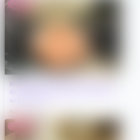
Droit pénal
Mobilisation conjointe des Parquets et
de TRACFIN pour frapper les criminels
au portefeuille
02/04/2025
Droit public