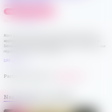
24/03/2025
Droit public
/
Droit de l'urbanisme
Source :
www.weka.fr
Alors que, sur le terrain, les élus s’arrachent les cheveux pour
appliquer les contraintes de sobriété foncière liées au ZAN, le
Sénat a adopté le 18 mars 2025 la loi « Trace » qui permettra aux
régions de fixer leur propre trajectoire...
LIRE LA SUITE
Nos dernières actualités