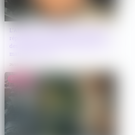
L'AMF invite les acteurs de la Place à
répondre à la consultation de l'EBA sur
des projets de normes d’application en
matière de LCB-FT
26/03/2025
Droit public