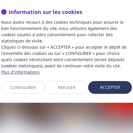
Information sur les cookies
Lanceurs d'alerte : Un nouveau
Plainte 
Nous avons recours à des cookies techniques pour assurer le
dispositif pour faciliter les
traitem
bon fonctionnement du site, nous utilisons également des
signalements
cookies soumis à votre consentement pour collecter des
statistiques de visite.
07/06/2024
Cliquez ci-dessous sur « ACCEPTER » pour accepter le dépôt de
12/06/2024
l'ensemble des cookies ou sur « CONFIGURER » pour choisir
quels cookies nécessitant votre consentement seront déposés
Droit public
Droit pénal
(cookies statistiques), avant de continuer votre visite du site.
Plus d'informations
ACCEPTER
CONFIGURER
REFUSER