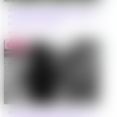
Autorisations d’urbanisme : un décret
introduit de la souplesse pour certains
projets d’aménagement
06/12/2024
Droit pénal
Avis sur la proposition de loi visant à