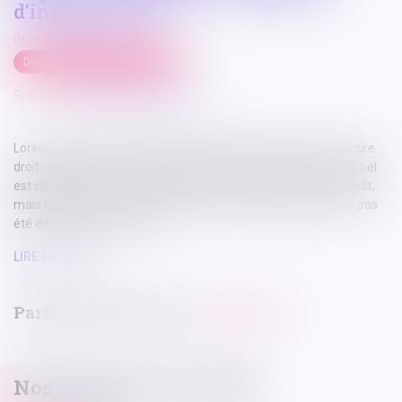
d’incompétence
06/12/2024
Droit pénal
/
Procédure pénale
Source :
www.lemag-juridique.com
Lorsqu'une partie civile interjette appel d'un jugement avant dire
droit statuant sur une exception d'incompétence, la Cour d'appel
est compétente pour examiner non seulement les intérêts civils,
mais également l’action publique, tant que cette dernière n’a pas
été définitivement éteinte...
LIRE LA SUITE
Nos dernières actualités