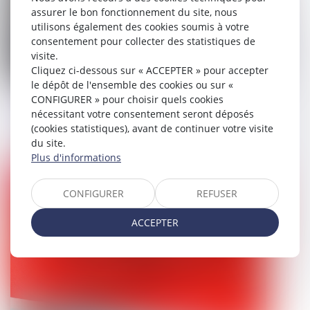
assurer le bon fonctionnement du site, nous
utilisons également des cookies soumis à votre
consentement pour collecter des statistiques de
visite.
Cliquez ci-dessous sur « ACCEPTER » pour accepter
le dépôt de l'ensemble des cookies ou sur «
CONFIGURER » pour choisir quels cookies
Justice des mineurs : bientôt un
nécessitant votre consentement seront déposés
durcissement des peines ?
(cookies statistiques), avant de continuer votre visite
du site.
10/12/2024
Plus d'informations
Droit pénal
CONFIGURER
REFUSER
ACCEPTER