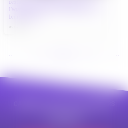
restaurer l’autorité de la justice à
l’égard des mineurs délinquants et de
leurs parents
03/12/2024
...
...
<<
<
27
28
29
30
31
32
33
>
>>
CABINET APPE AVOCAT BEZIERS
23 avenue Auguste Albertini
34500 BEZIERS
Tél :
04 99 43 69 49