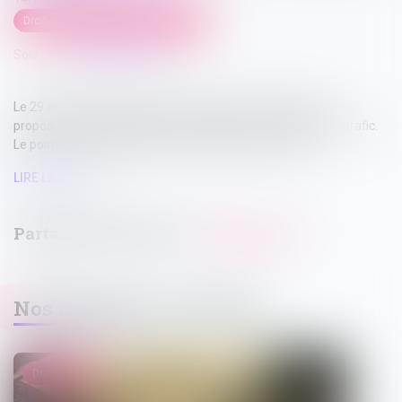
Droit pénal
/
Droit pénal des affaires
Source :
www.justice.gouv.fr
Le 29 avril 2025, le Parlement a définitivement adopté la
proposition de loi visant à sortir la France du piège du narcotrafic.
Le point sur quatre dispositions majeures de ce texte...
LIRE LA SUITE
Nos dernières actualités
Droit pénal