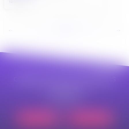
12/05/2025
...
...
<<
<
15
16
17
18
19
20
21
>
>>
CABINET APPE AVOCAT BEZIERS
23 avenue Auguste Albertini
34500 BEZIERS
Tél :
04 99 43 69 49
Nous localiser
Nous contacter