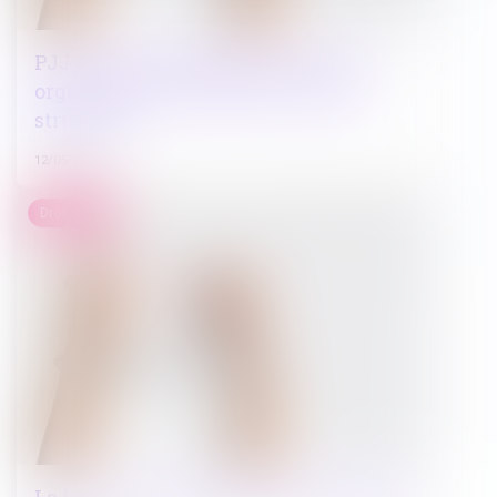
PJJ et accueil des mineurs : mieux
organiser les contrôles au sein des
structures
12/05/2025
Droit pénal