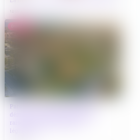
La lutte contre la délinquance juvénile
12/05/2025
Droit public
Parc éolien et permis annulé : la
démolition jugée inopposable en
raison d’un changement de
législation !