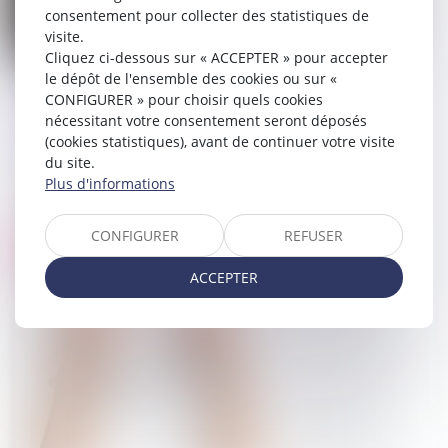
consentement pour collecter des statistiques de
visite.
Cliquez ci-dessous sur « ACCEPTER » pour accepter
le dépôt de l'ensemble des cookies ou sur «
Magistrats : une faute pénale
CONFIGURER » pour choisir quels cookies
n'emporte pas forcément une
nécessitant votre consentement seront déposés
condamnation disciplinaire - Actu-
(cookies statistiques), avant de continuer votre visite
Juridique
du site.
Plus d'informations
12/05/2025
CONFIGURER
REFUSER
Droit pénal
ACCEPTER