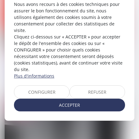
Nous avons recours à des cookies techniques pour
assurer le bon fonctionnement du site, nous
utilisons également des cookies soumis à votre
consentement pour collecter des statistiques de
visite.
Cliquez ci-dessous sur « ACCEPTER » pour accepter
le dépôt de l'ensemble des cookies ou sur «
CONFIGURER » pour choisir quels cookies
Procès équitable : les juges doivent
nécessitant votre consentement seront déposés
(cookies statistiques), avant de continuer votre visite
rechercher la comparution de la
du site.
victime mineure avant de la dispenser
Plus d'informations
d’audience !
CONFIGURER
REFUSER
12/06/2026
ACCEPTER
Droit public