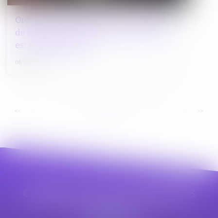
Ordonnance de protection et audition
de l'enfant : une motivation du refus
est indispensable
08/06/2026
...
...
<<
<
3
4
5
6
7
8
9
>
>>
CABINET APPE AVOCAT BEZIERS
23 avenue Auguste Albertini