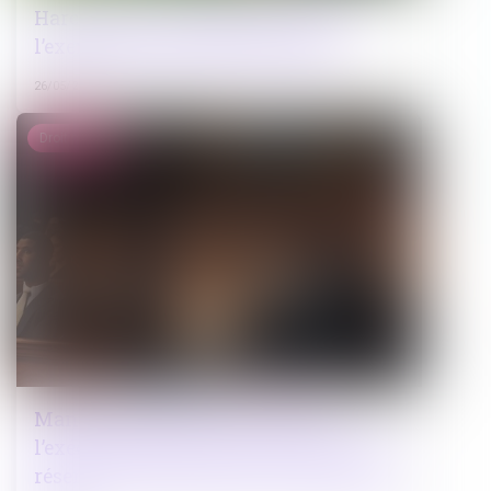
Harcèlement conjugal et retrait de
l’exercice de l’autorité parentale
26/05/2026
Droit pénal
Mandat de dépôt à effet différé :
l’exécution provisoire est validée sous
réserve d’une motivation renforcée du