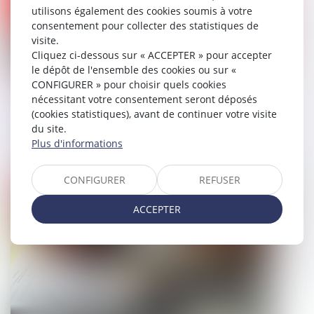
utilisons également des cookies soumis à votre
consentement pour collecter des statistiques de
visite.
Cliquez ci-dessous sur « ACCEPTER » pour accepter
le dépôt de l'ensemble des cookies ou sur «
CONFIGURER » pour choisir quels cookies
Nullités de procédure : la Cour de
nécessitant votre consentement seront déposés
cassation exige une désignation
(cookies statistiques), avant de continuer votre visite
précise des actes contestés
du site.
Plus d'informations
29/05/2026
CONFIGURER
REFUSER
Droit pénal
ACCEPTER