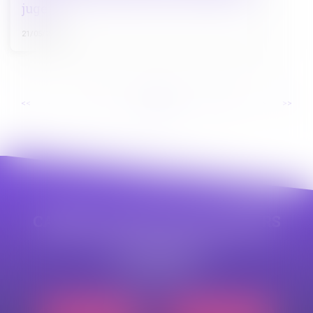
juge !
21/05/2026
...
...
<<
<
4
5
6
7
8
9
10
>
>>
CABINET APPE AVOCAT BEZIERS
23 avenue Auguste Albertini
34500 BEZIERS
Tél :
04 99 43 69 49