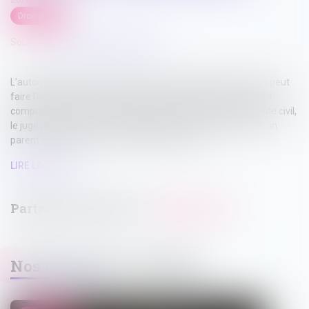
Droit pénal
Source :
www.lemag-juridique.com
L’autorité parentale est exercée dans l’intérêt de l’enfant et peut
faire l’objet d’un retrait lorsque le comportement d’un parent
compromet cet intérêt. En application de l’article 378 du Code civil,
le juge pénal peut retirer l’exercice de l’autorité parentale à un
parent condamné pour certaines infractions,...
LIRE LA SUITE
Nos dernières actualités