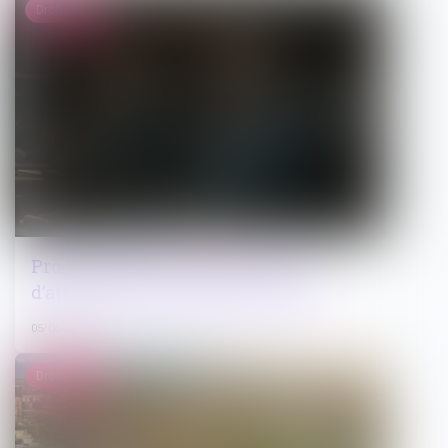
Droit pénal
Procès-verbal électronique : pas
d’attestation de conformité exigée
05/06/2026
Droit public